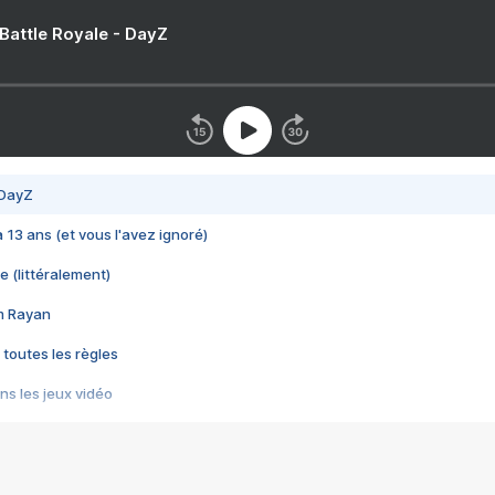
 Battle Royale - DayZ
 DayZ
 a 13 ans (et vous l'avez ignoré)
e (littéralement)
im Rayan
 toutes les règles
s les jeux vidéo
us choquant de Rockstar ? - Le scandale BULLY
e plus moche de Steam