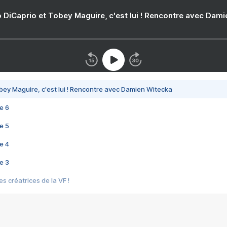
 DiCaprio et Tobey Maguire, c'est lui ! Rencontre avec Dam
bey Maguire, c'est lui ! Rencontre avec Damien Witecka
e 6
e 5
e 4
e 3
s créatrices de la VF !
e 2
e 1