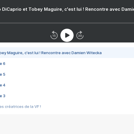
 DiCaprio et Tobey Maguire, c'est lui ! Rencontre avec Dam
bey Maguire, c'est lui ! Rencontre avec Damien Witecka
e 6
e 5
e 4
e 3
s créatrices de la VF !
e 2
e 1