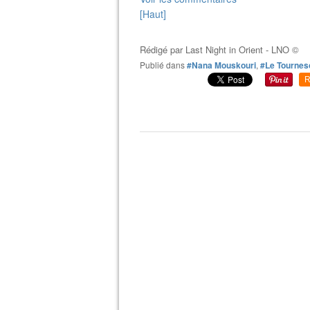
[Haut]
Rédigé par
Last Night in Orient - LNO ©
Publié dans
#Nana Mouskouri
,
#Le Tournes
R