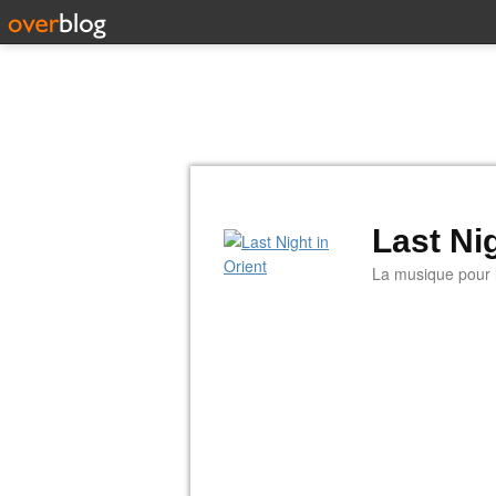
Last Nig
La musique pour la