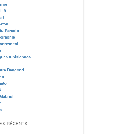
isme
-19
ert
aeton
du Paradis
ographie
ronnement
u
ues tunisiennes
stre Dangond
ma
nato
O
Gabriel
e
ce
LES RÉCENTS