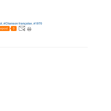
ol
,
#Chanson française
,
#1970
epost
0