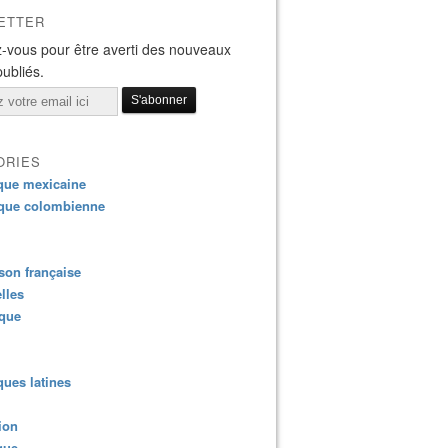
ETTER
-vous pour être averti des nouveaux
publiés.
ORIES
que mexicaine
que colombienne
on française
lles
ique
ues latines
ion
que