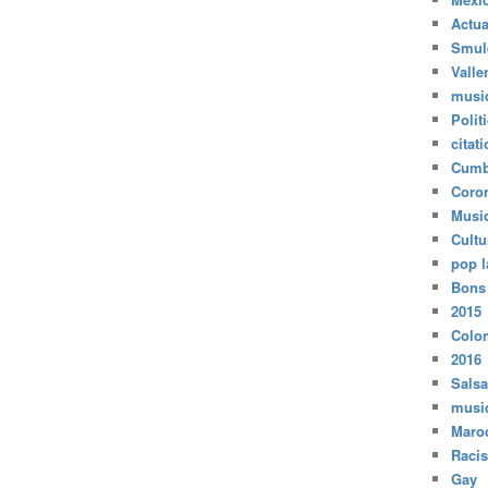
Actua
Smul
Valle
musi
Polit
citat
Cumb
Coro
Musi
Cultu
pop l
Bons
2015
Colo
2016
Salsa
musi
Maro
Raci
Gay