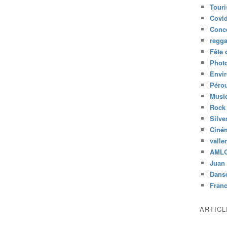
Tour
Covid
Conc
regg
Fête 
Phot
Envi
Péro
Musiq
Rock
Silve
Ciné
valle
AML
Juan 
Dans
Fran
ARTIC