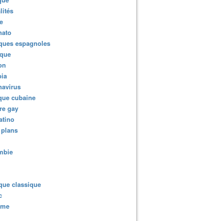
lités
e
nato
ques espagnoles
ique
ion
ia
navirus
que cubaine
re gay
atino
 plans
mbie
que classique
c
sme