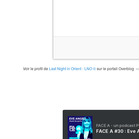
Voir le profil de
Last Night in Orient - LNO ©
sur le portail Overblog
FACE A - un podcast 
FACE A #30 : Eve A