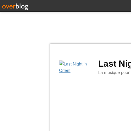
Last Nig
La musique pour la