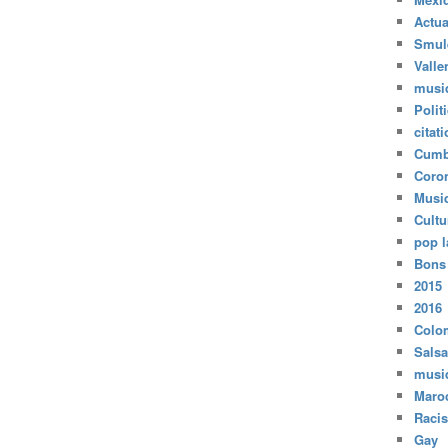
Actua
Smul
Valle
musi
Polit
citat
Cumb
Coro
Musi
Cultu
pop l
Bons
2015
2016
Colo
Salsa
musi
Maro
Raci
Gay