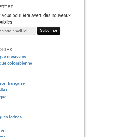
ETTER
-vous pour être averti des nouveaux
publiés.
ORIES
que mexicaine
que colombienne
on française
lles
ique
ues latines
ion
que