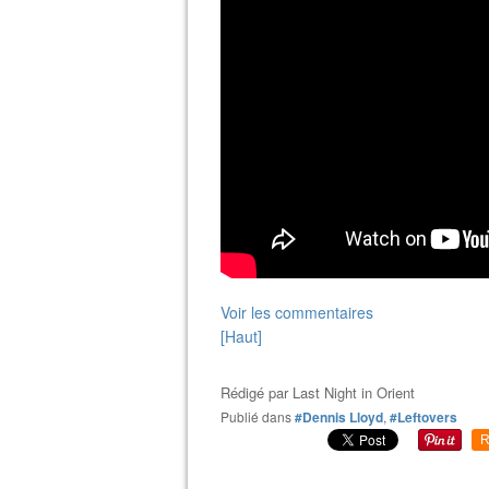
Voir les commentaires
[Haut]
Rédigé par
Last Night in Orient
Publié dans
#Dennis Lloyd
,
#Leftovers
R