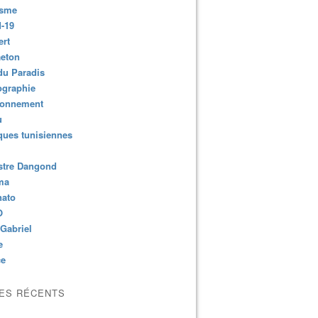
isme
-19
ert
aeton
du Paradis
ographie
ronnement
u
ues tunisiennes
stre Dangond
ma
nato
O
Gabriel
e
ce
LES RÉCENTS