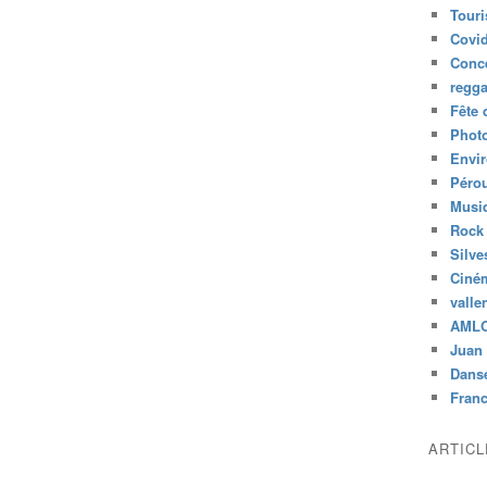
Tour
Covid
Conc
regg
Fête 
Phot
Envi
Péro
Musiq
Rock
Silve
Ciné
valle
AML
Juan 
Dans
Fran
ARTIC