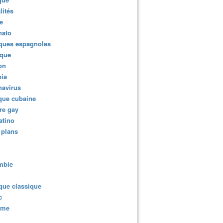
lités
e
nato
ques espagnoles
ique
ion
ia
navirus
que cubaine
re gay
atino
 plans
mbie
que classique
c
sme