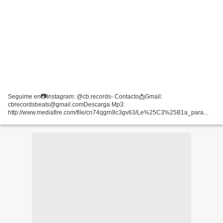
Seguime en📷Instagram: @cb.records- Contacto📩Gmail:
cbrecordsbeats@gmail.comDescarga Mp3:
http://www.mediafire.com/file/cn74qgrn8c3gv63/Le%25C3%25B1a_para...