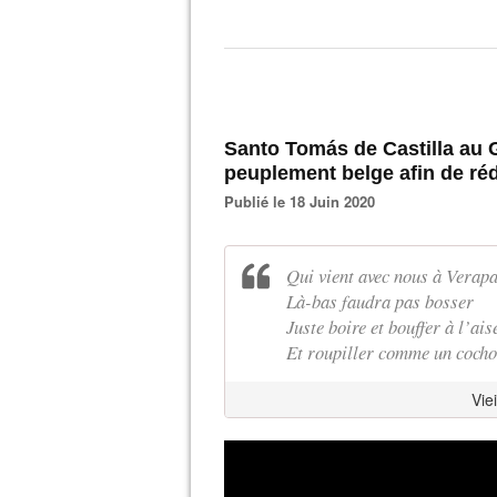
Santo Tomás de Castilla au 
peuplement belge afin de réd
Publié le 18 Juin 2020
Qui vient avec nous à Verapa
Là-bas faudra pas bosser
Juste boire et bouffer à l’ais
Et roupiller comme un coch
Vie