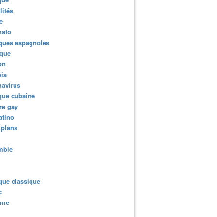
lités
e
nato
ques espagnoles
ique
ion
ia
navirus
que cubaine
re gay
atino
 plans
mbie
que classique
c
sme