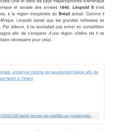
 États-Unis et dans les pays hispanophones d’Amérique
nomique et sociale des années
1840
,
Léopold II
s’est
ues, à la région inexploitée du
Brésil
actuel. Comme il
n Afrique, Léopold savait que les grandes richesses se
s. Par ailleurs, il ne souhaitait pas entrer en compétition
emagne afin de s’emparer d’une région côtière (et il ne
litaire nécessaire pour cela).
Santo Tomás 
Q
u
i
v
i
e
http://musique.arabe.over-blog.com/2020/06/santo-tomas-de-castilla-au-guatemala-ancienne-colonie-belge-afin-de-reduire-la-criminalite-en-belgique.html
n
t
a