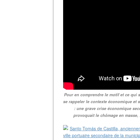
Pour en comprendre le motif et ce qui s
se rappeler le contexte économique et 
: une grave crise économique secou
provoquait le chômage en masse, l