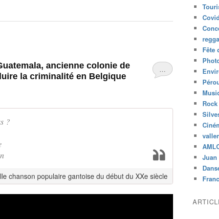
u
Tour
p
Covid
i
Conc
l
regg
l
Fête 
e
Phot
r
Guatemala, ancienne colonie de
…
Envi
c
uire la criminalité en Belgique
o
Péro
m
Musiq
m
Rock
e
Silve
s ?
u
Ciné
n
valle
c
e
AML
o
on
Juan 
c
Dans
h
ille chanson populaire gantoise du début du XXe siècle
Fran
o
n
S
ARTIC
a