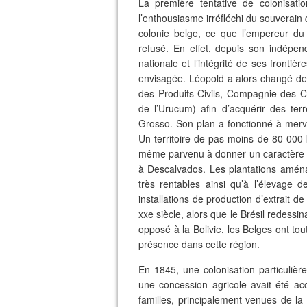
La première tentative de colonisati
l’enthousiasme irréfléchi du souverain 
colonie belge, ce que l’empereur du 
refusé. En effet, depuis son indépend
nationale et l’intégrité de ses frontiè
envisagée. Léopold a alors changé de
des Produits Civils, Compagnie des 
de l’Urucum) afin d’acquérir des ter
Grosso. Son plan a fonctionné à merve
Un territoire de pas moins de 80 000 k
même parvenu à donner un caractère off
à Descalvados. Les plantations aména
très rentables ainsi qu’à l’élevage d
installations de production d’extrait d
xxe siècle, alors que le Brésil redessinai
opposé à la Bolivie, les Belges ont tou
présence dans cette région.
En 1845, une colonisation particulière
une concession agricole avait été acc
familles, principalement venues de la 