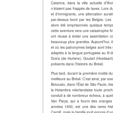
Catarina, dans la ville actuelle d’Il
n’étaient pas frappés de taxes. Lors
et d’immigrants, une altercation aurai
par-dessus bord par les Belges. Les 
alors été emprisonnés quelque temps.
cette aventure vers une catastrophe fin
ont réussi à éviter une assimilation
beaucoup plus grandes. Aujourd’hui, il
et où les patronymes belges sont très 
adaptés à la langue portugaise au fil du
Dutra (de Hurtere), Goulart (Hoeilaart
présents dans l’histoire du Brésil.
Plus tard, durant la première moitié du
meilleure au Brésil. C’est ainsi, par e
Botucatu, dans l’État de São Paulo, bie
la Holambra néerlandaise toute proch
conduit à de nombreux échecs, à quelqu
Van Parys, qui a fourni des oranges
années 1930, est une des rares hist
Cargill, mais la famille jouit encore d