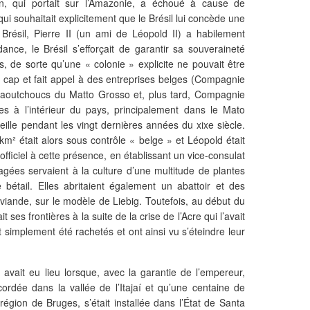
on, qui portait sur l’Amazonie, a échoué à cause de
v
qui souhaitait explicitement que le Brésil lui concède une
e
Brésil, Pierre II (un ami de Léopold II) a habilement
c
ance, le Brésil s’efforçait de garantir sa souveraineté
n
res, de sorte qu’une « colonie » explicite ne pouvait être
o
u
 cap et fait appel à des entreprises belges (Compagnie
s
Caoutchoucs du Matto Grosso et, plus tard, Compagnie
à
res à l’intérieur du pays, principalement dans le Mato
V
ille pendant les vingt dernières années du xixe siècle.
e
m² était alors sous contrôle « belge » et Léopold était
r
iciel à cette présence, en établissant un vice-consulat
a
gées servaient à la culture d’une multitude de plantes
p
e bétail. Elles abritaient également un abattoir et des
a
e viande, sur le modèle de Liebig. Toutefois, au début du
s
t ses frontières à la suite de la crise de l’Acre qui l’avait
?
L
t simplement été rachetés et ont ainsi vu s’éteindre leur
à
-
b
 avait eu lieu lorsque, avec la garantie de l’empereur,
a
ordée dans la vallée de l’Itajaí et qu’une centaine de
s
région de Bruges, s’était installée dans l’État de Santa