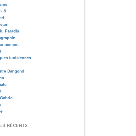
isme
-19
ert
aeton
du Paradis
ographie
ronnement
u
ues tunisiennes
stre Dangond
ma
nato
O
Gabriel
e
ce
LES RÉCENTS