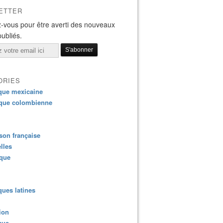
ETTER
-vous pour être averti des nouveaux
publiés.
ORIES
que mexicaine
que colombienne
on française
lles
ique
ues latines
ion
que