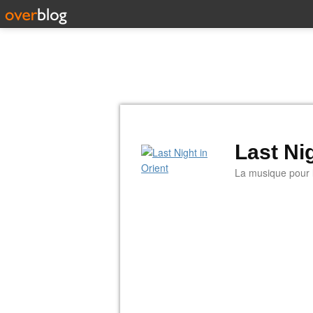
Last Nig
La musique pour la