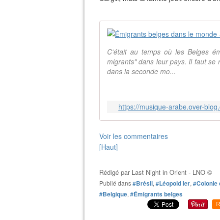
C'était au temps où les Belges ém
migrants" dans leur pays. Il faut se
dans la seconde mo...
https://musique-arabe.over-blo
Voir les commentaires
[Haut]
Rédigé par
Last Night in Orient - LNO ©
Publié dans
#Brésil
,
#Léopold Ier
,
#Colonie
#Belgique
,
#Émigrants belges
R