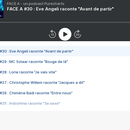
FACE A - un podcast Purecharts
FACE A #30 : Eve Angeli raconte "Avant de partir"
#30 : Eve Angeli raconte "Avant de partir"
#29 : MC Solaar raconte "Bouge de là"
28 : Lorie raconte "Je vais vite"
#27 : Christophe Willem raconte "Jacques a dit"
#26 : Chimène Badi raconte "Entre nous"
#25 : Indochine raconte "3e sexe"
#24 : Zaho raconte "C'est chelou"
#23 : Patrick Bruel raconte "Au café des délices"