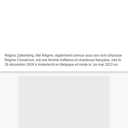
Régina Zylberberg, dite Régine, également connue sous son nom d'épouse
Régine Choukroun, est une femme d'affaires et chanteuse française, née le
26 décembre 1929 à Anderlecht en Belgique et morte le 1er mai 2022 en
région parisienne. Elle a commencé par...