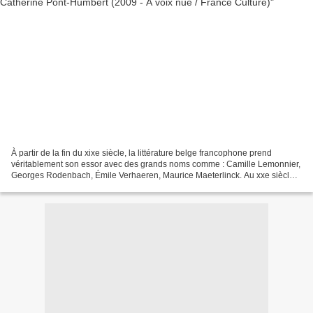
À partir de la fin du xixe siècle, la littérature belge francophone prend
véritablement son essor avec des grands noms comme : Camille Lemonnier,
Georges Rodenbach, Émile Verhaeren, Maurice Maeterlinck. Au xxe siècle,
des auteurs comme Géo Norge (1898-1990),...