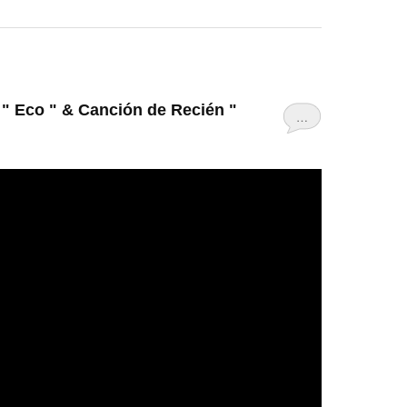
- " Eco " & Canción de Recién "
…