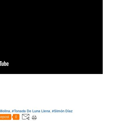
 Molina
,
#Tonada De Luna Llena
,
#Simón Díaz
epost
0