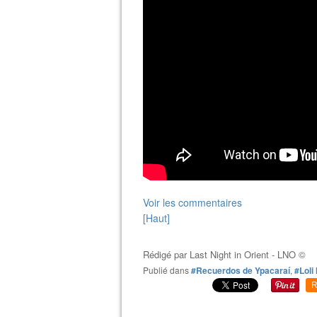
Voir les commentaires
[Haut]
Rédigé par
Last Night in Orient - LNO ©
Publié dans
#Recuerdos de Ypacaraí
,
#Loli
R