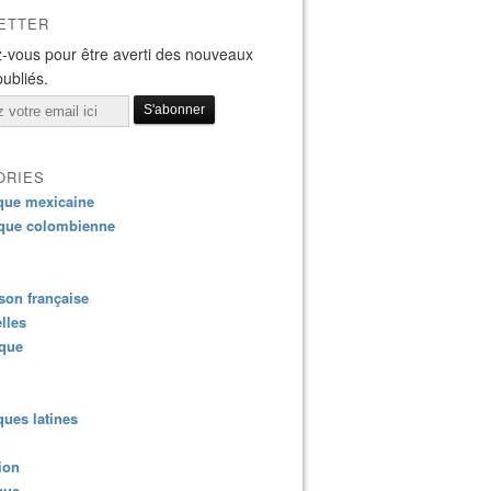
ETTER
-vous pour être averti des nouveaux
publiés.
ORIES
que mexicaine
que colombienne
on française
lles
ique
ues latines
ion
que