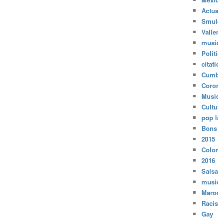
Actua
Smul
Valle
musi
Polit
citat
Cumb
Coro
Musi
Cultu
pop l
Bons
2015
Colo
2016
Salsa
musi
Maro
Raci
Gay