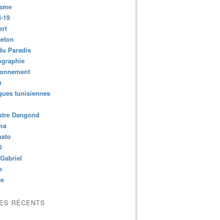
isme
-19
ert
aeton
du Paradis
ographie
ronnement
u
ues tunisiennes
stre Dangond
ma
nato
O
Gabriel
e
ce
LES RÉCENTS