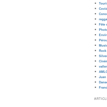
Tour
Covid
Conc
regg
Fête 
Phot
Envi
Péro
Musiq
Rock
Silve
Ciné
valle
AML
Juan 
Dans
Fran
ARTIC