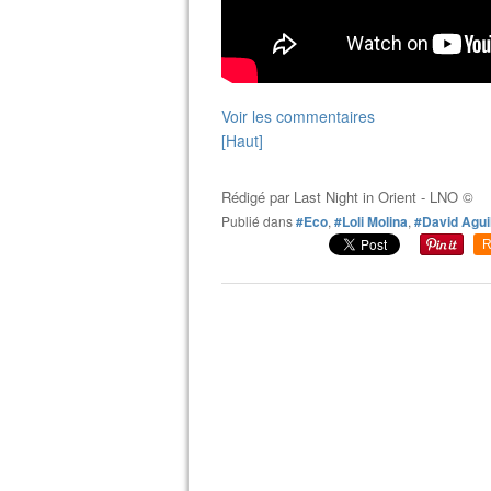
Voir les commentaires
[Haut]
Rédigé par
Last Night in Orient - LNO ©
Publié dans
#Eco
,
#Loli Molina
,
#David Agui
R