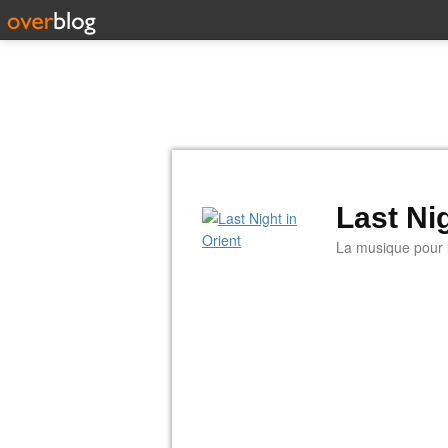
Last Nig
La musique pour la