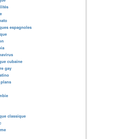
lités
e
nato
ques espagnoles
ique
ion
ia
navirus
que cubaine
re gay
atino
 plans
mbie
que classique
c
sme