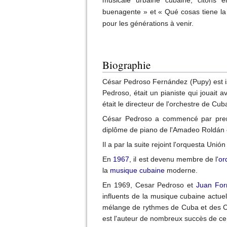
buenagente » et « Qué cosas tiene la 
pour les générations à venir.
Biographie
César Pedroso Fernández (Pupy) est i
Pedroso, était un pianiste qui jouait a
était le directeur de l'orchestre de C
César Pedroso a commencé par prend
diplôme de piano de l'Amadeo Roldán
Il a par la suite rejoint l'orquesta Unió
En
1967
, il est devenu membre de l'
or
la
musique cubaine
moderne.
En 1969, Cesar Pedroso et
Juan For
influents de la musique cubaine actu
mélange de rythmes de Cuba et des C
est l'auteur de nombreux succès de c