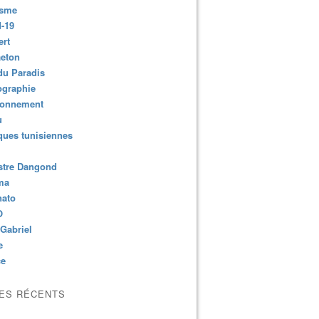
isme
-19
ert
aeton
du Paradis
ographie
ronnement
u
ues tunisiennes
stre Dangond
ma
nato
O
Gabriel
e
ce
LES RÉCENTS