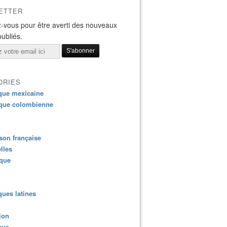
ETTER
-vous pour être averti des nouveaux
publiés.
ORIES
que mexicaine
que colombienne
on française
lles
ique
ues latines
ion
que