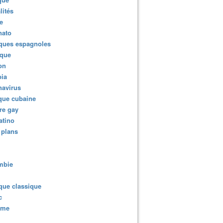
lités
e
nato
ques espagnoles
ique
ion
ia
navirus
que cubaine
re gay
atino
 plans
mbie
que classique
c
sme