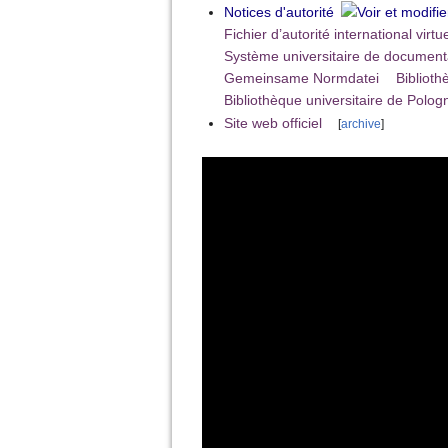
Notices d'autorité
Fichier d’autorité international virtu
Système universitaire de document
Gemeinsame Normdatei
Bibliot
Bibliothèque universitaire de Polog
Site web officiel
[
archive
]