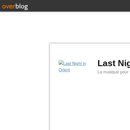
Last Nig
La musique pour la