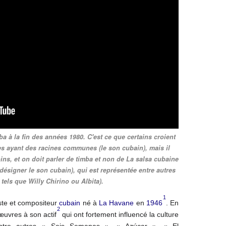
a à la fin des années 1980. C'est ce que certains croient
es ayant des racines communes (le son cubain), mais il
ins, et on doit parler de timba et non de La salsa cubaine
désigner le son cubain), qui est représentée entre autres
 tels que Willy Chirino ou Albita).
1
ste et compositeur
cubain
né à
La Havane
en
1946
. En
2
œuvres à son actif
qui ont fortement influencé la culture
 entre autres « Seis Semanas », « Azúcar », « El