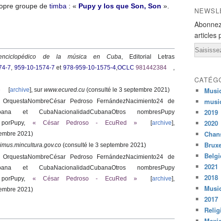
ropre groupe de
timba
: «
Pupy y los que Son, Son
».
NEWSL
Abonnez
articles 
Email
 enciclopédico de la música en Cuba
, Editorial Letras
74-7
,
959-10-1574-7
et
978-959-10-1575-4
,
OCLC
981442384
,
CATÉG
Musi
»
[
archive
]
, sur
www.ecured.cu
(consulté le
3 septembre 2021
)
musi
e OrquestaNombreCésar Pedroso FernándezNacimiento24 de
2019
bana
et CubaNacionalidadCubanaOtros nombresPupy
2020
porPupy
,
«
César Pedroso - EcuRed
»
[
archive
]
,
Chans
tembre 2021
)
Bruxe
imus.mincultura.gov.co
(consulté le
3 septembre 2021
)
Belg
e OrquestaNombreCésar Pedroso FernándezNacimiento24 de
2021
bana
et CubaNacionalidadCubanaOtros nombresPupy
2018
porPupy
,
«
César Pedroso - EcuRed
»
[
archive
]
,
Musiq
tembre 2021
)
2017
Relig
Mexi