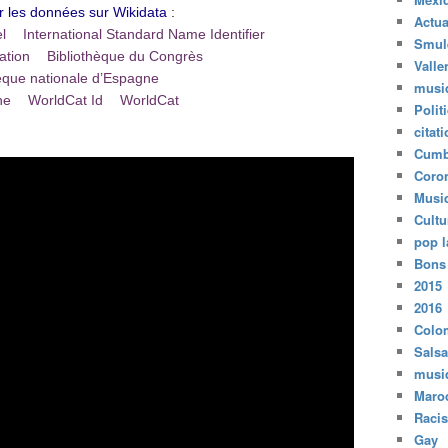
:
Actua
el
International Standard Name Identifier
Smul
ation
Bibliothèque du Congrès
Valle
hèque nationale d’Espagne
musi
ne
WorldCat Id
WorldCat
Polit
citat
Cumb
Coro
Musi
Cultu
pop l
Bons
2015
2016
Colo
Salsa
musi
Maro
Raci
Gay