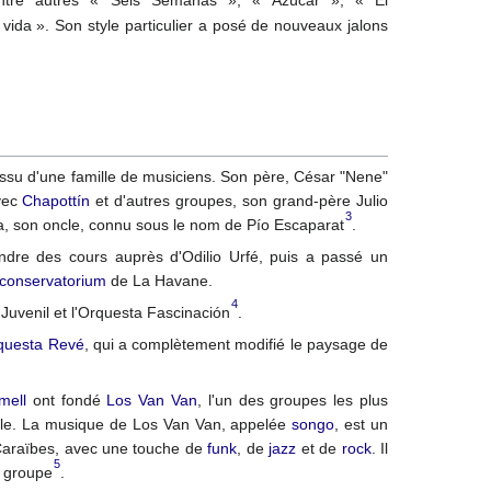
vida ». Son style particulier a posé de nouveaux jalons
ssu d'une famille de musiciens. Son père, César "Nene"
vec
Chapottín
et d'autres groupes, son grand-père Julio
3
uba, son oncle, connu sous le nom de Pío Escaparat
.
re des cours auprès d'Odilio Urfé, puis a passé un
conservatorium
de La Havane.
4
n Juvenil et l'Orquesta Fascinación
.
questa Revé
, qui a complètement modifié le paysage de
mell
ont fondé
Los Van Van
, l'un des groupes les plus
elle. La musique de Los Van Van, appelée
songo
, est un
araïbes, avec une touche de
funk
, de
jazz
et de
rock
. Il
5
e groupe
.