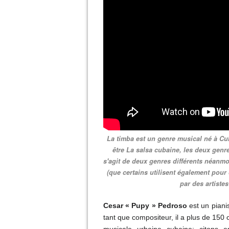
La timba est un genre musical né à Cub
être La salsa cubaine, les deux genr
s'agit de deux genres différents néanmo
(que certains utilisent également pour 
par des artistes
Cesar « Pupy » Pedroso
est un piani
tant que compositeur, il a plus de 150 
musicale urbaine cubaine; citons