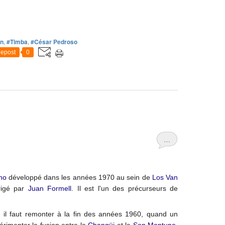
an
,
#Timba
,
#César Pedroso
epost
0
…
no
développé dans les années 1970 au sein de
Los Van
rigé par
Juan Formell
. Il est l'un des précurseurs de
, il faut remonter à la fin des années 1960, quand un
érimenter la fusion entre le
Changüi
et le
Son Montuno
.