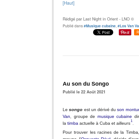
[Haut]
Rédigé par
Last Night in Orient - LNO ©
Publié dans
#Musique cubaine
,
#Los Van V
R
Au son du Songo
Publié le 22 Août 2021
Le
songo
est un dérivé du
son montu
Van
, groupe de
musique cubaine
di
1
la
timba
actuelle à Cuba et ailleurs
.
Pour trouver les racines de la Timba
groupe, l'
Orquesta Révé
, décide d'exp