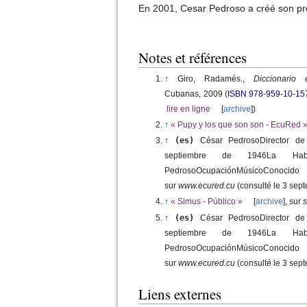
En 2001, Cesar Pedroso a créé son p
Notes et références
↑
Giro,
Radamés.
,
Diccionario
Cubanas,
2009
(
ISBN
978-959-10-15
lire en ligne
[
archive
]
)
↑
«
Pupy y los que son son - EcuRed
↑
(es)
César PedrosoDirector d
septiembre de 1946La
Ha
PedrosoOcupaciónMúsicoConocido
sur
www.ecured.cu
(consulté le
3 sep
↑
«
Simus - Público
»
[
archive
]
, sur
s
↑
(es)
César PedrosoDirector d
septiembre de 1946La
Ha
PedrosoOcupaciónMúsicoConocido
sur
www.ecured.cu
(consulté le
3 sep
Liens externes