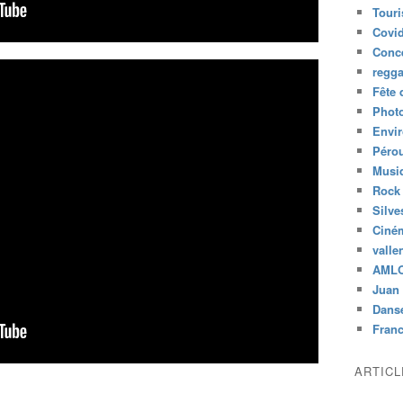
Tour
Covid
Conc
regg
Fête 
Phot
Envi
Péro
Musiq
Rock
Silve
Ciné
valle
AML
Juan 
Dans
Fran
ARTIC