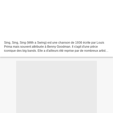
Sing, Sing, Sing (With a Swing) est une chanson de 1936 écrite par Louis
Prima mais souvent attribuée à Benny Goodman. Il s'agit d'une pièce
iconique des big bands. Elle a d'ailleurs été reprise par de nombreux artistes
et est considérée comme un standard...