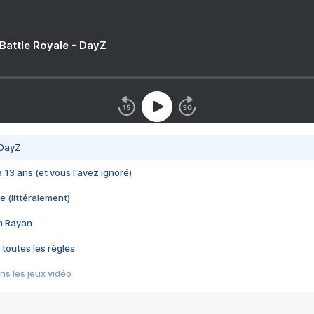
 Battle Royale - DayZ
 DayZ
 a 13 ans (et vous l'avez ignoré)
e (littéralement)
im Rayan
 toutes les règles
s les jeux vidéo
us choquant de Rockstar ? - Le scandale BULLY