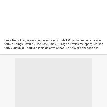
Laura Pergolizzi, mieux connue sous le nom de LP , fait la première de son
nouveau single intitulé «One Last Time» . Il s'agit du troisième aperçu de son
nouvel album qui sortira à la fin de cette année. La nouvelle chanson est
accompagnée d'un clip vidéo...