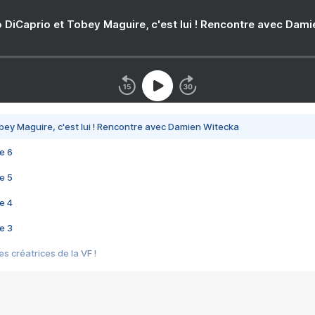
 DiCaprio et Tobey Maguire, c'est lui ! Rencontre avec Dam
bey Maguire, c'est lui ! Rencontre avec Damien Witecka
e 6
e 5
e 4
e 3
s créatrices de la VF !
e 2
e 1