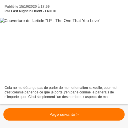
Publié le 15/10/2020 à 17:59
Par
Last Night in Orient - LNO ©
Cela ne me dérange pas de parler de mon orientation sexuelle, pour moi
c'est comme parler de ce que je porte, j'en parle comme je parlerais de
n'importe quoi. C'est simplement l'un des nombreux aspects de ma
personnalité et de ma vie. My new single, The...
Page suivante >