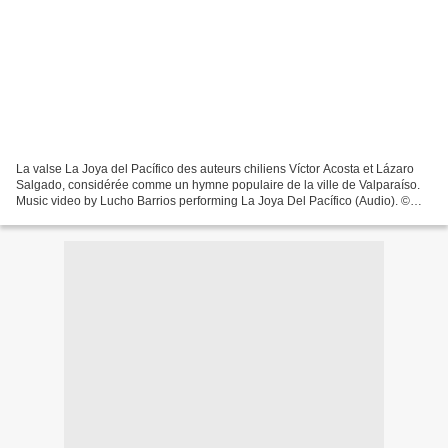
La valse La Joya del Pacífico des auteurs chiliens Víctor Acosta et Lázaro
Salgado, considérée comme un hymne populaire de la ville de Valparaíso.
Music video by Lucho Barrios performing La Joya Del Pacífico (Audio). ©
2018 EMI Odeon Chilena S.A.http...