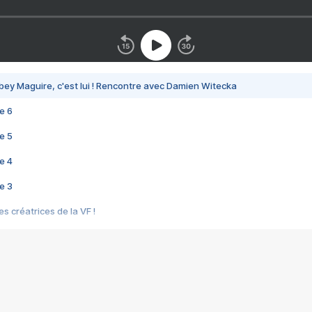
bey Maguire, c'est lui ! Rencontre avec Damien Witecka
e 6
e 5
e 4
e 3
s créatrices de la VF !
e 2
e 1
e Mektoub My Love arrive enfin ! Rencontre avec Shaïn Boumedine et Sal
i : après Toni en famille