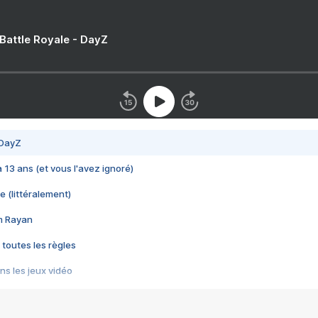
 Battle Royale - DayZ
 DayZ
 a 13 ans (et vous l'avez ignoré)
e (littéralement)
im Rayan
 toutes les règles
s les jeux vidéo
us choquant de Rockstar ? - Le scandale BULLY