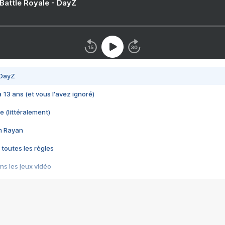
 Battle Royale - DayZ
 DayZ
 a 13 ans (et vous l'avez ignoré)
e (littéralement)
im Rayan
 toutes les règles
s les jeux vidéo
us choquant de Rockstar ? - Le scandale BULLY
e plus moche de Steam
du RÊVE tourne au CAUCHEMAR