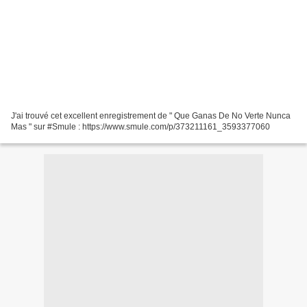
J'ai trouvé cet excellent enregistrement de " Que Ganas De No Verte Nunca
Mas " sur #Smule : https://www.smule.com/p/373211161_3593377060