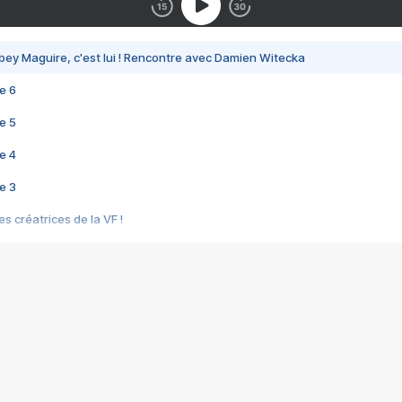
bey Maguire, c'est lui ! Rencontre avec Damien Witecka
e 6
e 5
e 4
e 3
s créatrices de la VF !
e 2
e 1
e Mektoub My Love arrive enfin ! Rencontre avec Shaïn Boumedine et Sal
i : après Toni en famille
elle réalise le bouleversant Dites lui que je l'aime