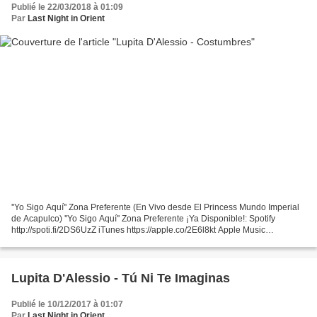
Publié le 22/03/2018 à 01:09
Par
Last Night in Orient
''Yo Sigo Aquí'' Zona Preferente (En Vivo desde El Princess Mundo Imperial
de Acapulco) ''Yo Sigo Aquí'' Zona Preferente ¡Ya Disponible!: Spotify
http://spoti.fi/2DS6UzZ iTunes https://apple.co/2E6l8kt Apple Music
https://apple.co/2GwiZwx Deezer http://bit.ly/2E17Aqm...
Lupita D'Alessio - Tú Ni Te Imaginas
Publié le 10/12/2017 à 01:07
Par
Last Night in Orient