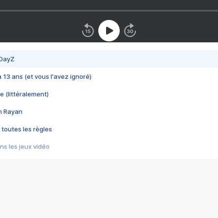
 DayZ
 a 13 ans (et vous l'avez ignoré)
e (littéralement)
im Rayan
 toutes les règles
s les jeux vidéo
us choquant de Rockstar ? - Le scandale BULLY
e plus moche de Steam
du RÊVE tourne au CAUCHEMAR
pendant 8 heures