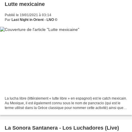
Lutte mexicaine
Publié le 19/01/2021 à 03:14
Par
Last Night in Orient - LNO ©
La lucha libre (littéralement « lutte libre » en espagnol) est le catch mexicain.
Au Mexique, il est également connu sous le nom de pancracio (qui est le
terme utilisé dans la Grèce classique pour nommer cette activité) ainsi que
l'art de la capture....
La Sonora Santanera - Los Luchadores (Live)