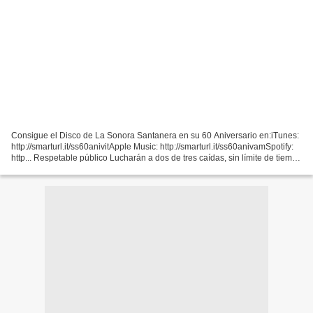
Consigue el Disco de La Sonora Santanera en su 60 Aniversario en:iTunes:
http://smarturl.it/ss60anivitApple Music: http://smarturl.it/ss60anivamSpotify:
http... Respetable público Lucharán a dos de tres caídas, sin límite de tiempo
En esta esquina El...