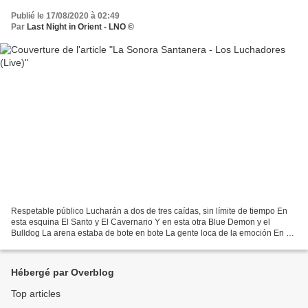
Publié le 17/08/2020 à 02:49
Par
Last Night in Orient - LNO ©
Respetable público Lucharán a dos de tres caídas, sin límite de tiempo En
esta esquina El Santo y El Cavernario Y en esta otra Blue Demon y el
Bulldog La arena estaba de bote en bote La gente loca de la emoción En el
ring luchaban los cuatro rudos Ídolos...
Hébergé par Overblog
Top articles