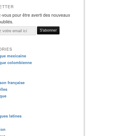
ETTER
-vous pour être averti des nouveaux
publiés.
ORIES
que mexicaine
que colombienne
on française
lles
ique
ues latines
ion
que