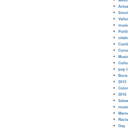
Actua
Smul
Valle
musi
Polit
citat
Cumb
Coro
Musi
Cultu
pop l
Bons
2015
Colo
2016
Salsa
musi
Maro
Raci
Gay