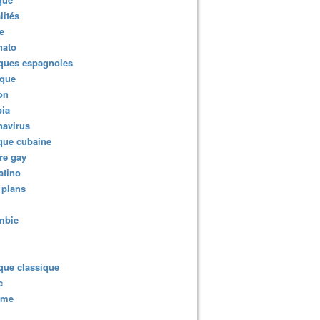
lités
e
nato
ques espagnoles
ique
ion
ia
navirus
que cubaine
re gay
atino
 plans
mbie
que classique
c
sme