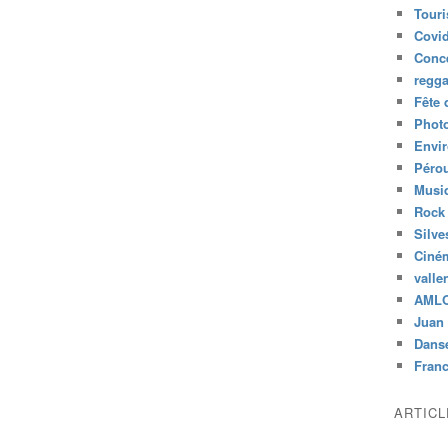
Tour
Covid
Conc
regg
Fête 
Phot
Envi
Péro
Musiq
Rock
Silve
Ciné
valle
AML
Juan 
Dans
Fran
ARTIC