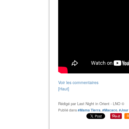
Voir les commentaires
[Haut]
Rédigé par
Last Night in Orient - LNO ©
Publié dans
#Mama Tierra
,
#Macaco
,
#Jour 
R