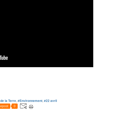
de la Terre
,
#Environnement
,
#22 avril
epost
0