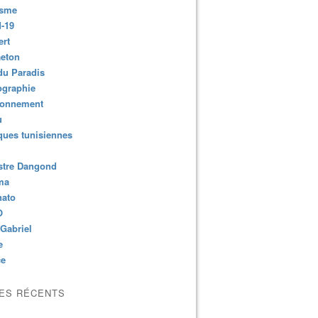
isme
-19
ert
aeton
du Paradis
ographie
ronnement
u
ues tunisiennes
stre Dangond
ma
nato
O
Gabriel
e
ce
LES RÉCENTS