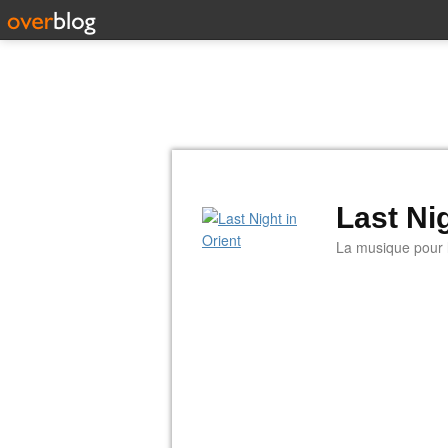
Last Nig
La musique pour la