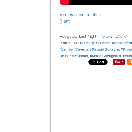
Voir les commentaires
[Haut]
Rédigé par
Last Night in Orient - LNO ©
Publié dans
#valse péruvienne
,
#polka pér
"Zambo" Cavero
,
#Manuel Donayre
,
#Propi
De Ser Peruanos
,
#Mario Cavagnaro
,
#musi
R