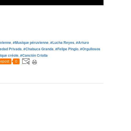
uvienne
,
#Musique péruvienne
,
#Lucha Reyes
,
#Arturo
edad Privada
,
#Chabuca Granda
,
#Felipe Pinglo
,
#Orgullosos
que créole
,
#Canción Criolla
epost
0