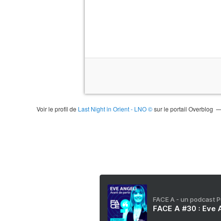
Voir le profil de
Last Night in Orient - LNO ©
sur le portail Overblog
FACE A - un podcast 
FACE A #30 : Eve A