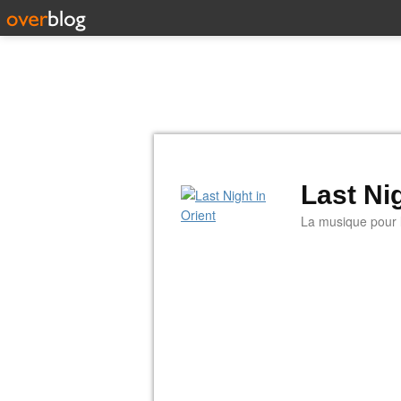
Last Nig
La musique pour la