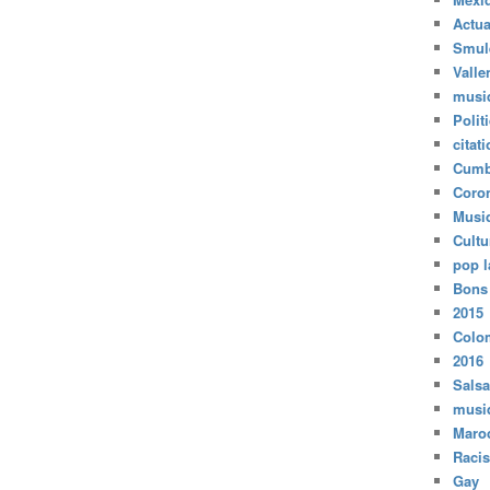
Actua
Smul
Valle
musi
Polit
citat
Cumb
Coro
Musi
Cultu
pop l
Bons
2015
Colo
2016
Salsa
musi
Maro
Raci
Gay