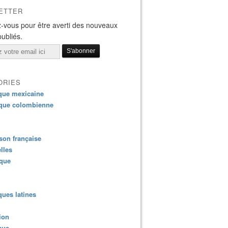
ETTER
-vous pour être averti des nouveaux
publiés.
ORIES
que mexicaine
que colombienne
on française
lles
ique
ues latines
ion
que