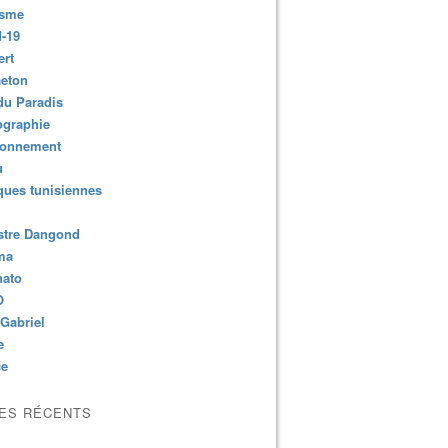
isme
-19
ert
aeton
du Paradis
ographie
ronnement
u
ues tunisiennes
stre Dangond
ma
nato
O
Gabriel
e
ce
LES RÉCENTS