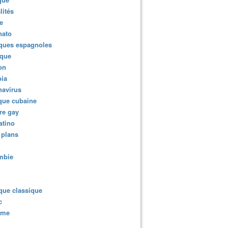
lités
e
nato
ques espagnoles
ique
ion
ia
navirus
que cubaine
re gay
atino
 plans
mbie
que classique
c
sme