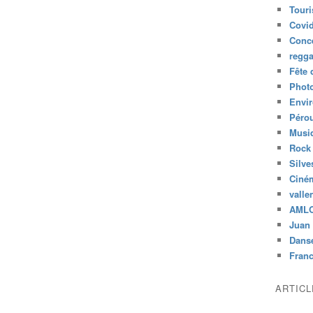
Tour
Covid
Conc
regg
Fête 
Phot
Envi
Péro
Musiq
Rock
Silve
Ciné
valle
AML
Juan 
Dans
Fran
ARTIC