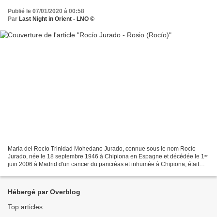
Publié le 07/01/2020 à 00:58
Par
Last Night in Orient - LNO ©
María del Rocío Trinidad Mohedano Jurado, connue sous le nom Rocío
Jurado, née le 18 septembre 1946 à Chipiona en Espagne et décédée le 1ᵉʳ
juin 2006 à Madrid d'un cancer du pancréas et inhumée à Chipiona, était
une chanteuse et actrice espagnole. On...
Hébergé par Overblog
Top articles