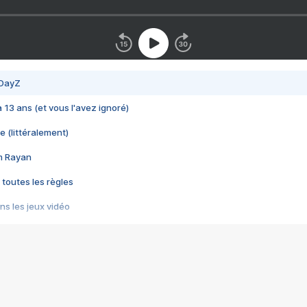
 DayZ
 a 13 ans (et vous l'avez ignoré)
e (littéralement)
im Rayan
 toutes les règles
s les jeux vidéo
us choquant de Rockstar ? - Le scandale BULLY
e plus moche de Steam
du RÊVE tourne au CAUCHEMAR
pendant 8 heures