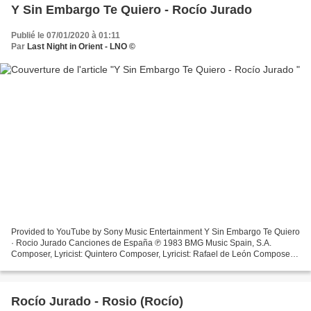
Y Sin Embargo Te Quiero - Rocío Jurado
Publié le 07/01/2020 à 01:11
Par
Last Night in Orient - LNO ©
Provided to YouTube by Sony Music Entertainment Y Sin Embargo Te Quiero
· Rocio Jurado Canciones de España ℗ 1983 BMG Music Spain, S.A.
Composer, Lyricist: Quintero Composer, Lyricist: Rafael de León Composer,
Lyricist: Manuel Lopez Quiroga Arranger:...
Rocío Jurado - Rosio (Rocío)