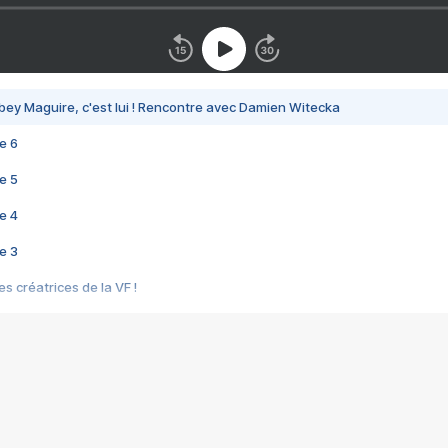
bey Maguire, c'est lui ! Rencontre avec Damien Witecka
e 6
e 5
e 4
e 3
s créatrices de la VF !
e 2
e 1
e Mektoub My Love arrive enfin ! Rencontre avec Shaïn Boumedine et Sal
i : après Toni en famille