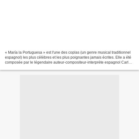
« María la Portuguesa » est l'une des coplas (un genre musical traditionnel
espagnol) les plus célèbres et les plus poignantes jamais écrites. Elle a été
composée par le légendaire auteur-compositeur-interprète espagnol Carlos
Cano et publiée en 1986....