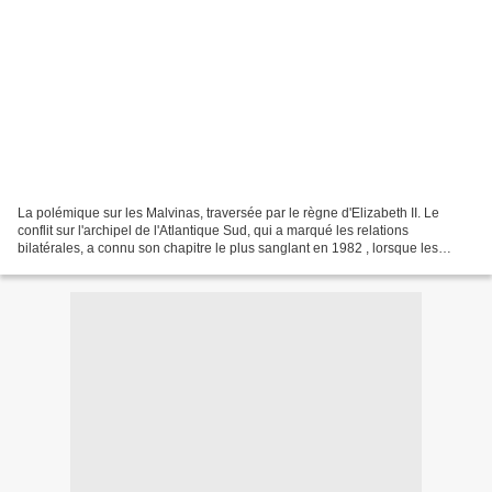
La polémique sur les Malvinas, traversée par le règne d'Elizabeth II. Le
conflit sur l'archipel de l'Atlantique Sud, qui a marqué les relations
bilatérales, a connu son chapitre le plus sanglant en 1982 , lorsque les
troupes argentines ont débarqué sur...