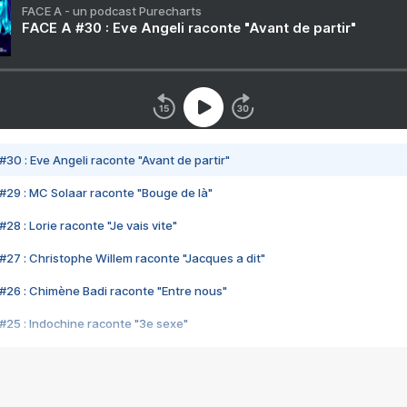
FACE A - un podcast Purecharts
FACE A #30 : Eve Angeli raconte "Avant de partir"
#30 : Eve Angeli raconte "Avant de partir"
#29 : MC Solaar raconte "Bouge de là"
28 : Lorie raconte "Je vais vite"
#27 : Christophe Willem raconte "Jacques a dit"
#26 : Chimène Badi raconte "Entre nous"
#25 : Indochine raconte "3e sexe"
#24 : Zaho raconte "C'est chelou"
#23 : Patrick Bruel raconte "Au café des délices"