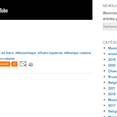
NEWSL
Abonnez
articles 
Email
CATÉG
Musi
All Stars
,
#Mozambique
,
#Pedro Izquierdo
,
#Musique cubaine
,
musi
ro-cubaine
2019
epost
0
2020
Chans
Bruxe
Belg
2021
2018
Musiq
2017
Relig
Mexi