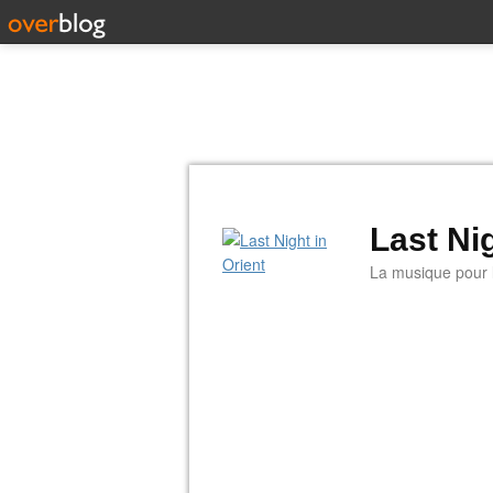
Last Nig
La musique pour la