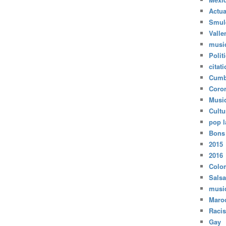
Actua
Smul
Valle
musi
Polit
citat
Cumb
Coro
Musi
Cultu
pop l
Bons
2015
2016
Colo
Salsa
musi
Maro
Raci
Gay