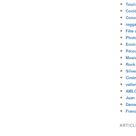
Tour
Covid
Conc
regg
Fête 
Phot
Envi
Péro
Musiq
Rock
Silve
Ciné
valle
AML
Juan 
Dans
Fran
ARTIC