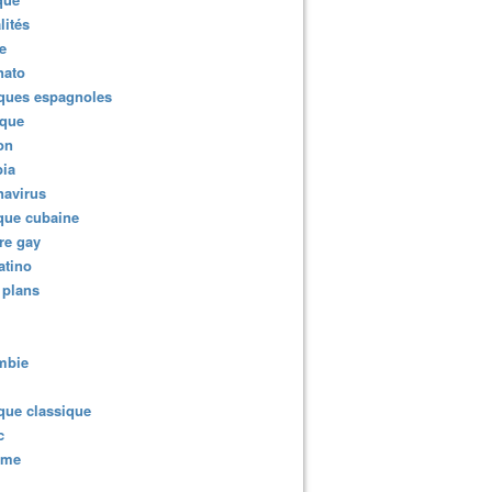
lités
e
nato
ques espagnoles
ique
ion
ia
navirus
que cubaine
re gay
atino
 plans
mbie
que classique
c
sme