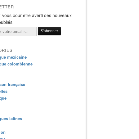
ETTER
-vous pour être averti des nouveaux
publiés.
ORIES
que mexicaine
que colombienne
on française
lles
ique
ues latines
ion
que