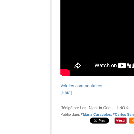
Voir les commentaires
[Haut]
Rédigé par
Last Night in Orient - LNO ©
Publié dans
#María Caracoles
,
#Carlos San
R