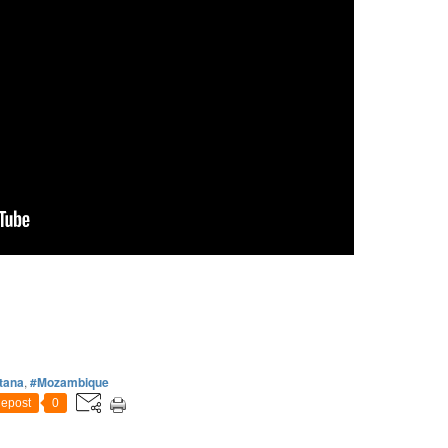
tana
,
#Mozambique
epost
0