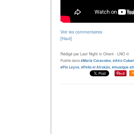
Voir les commentaires
[Haut]
Rédigé par
Last Night in Orient - LNO ©
Publié dans
#María Caracoles
,
#Afro Cuban 
#Pío Leyva
,
#Pello el Afrokán
,
#musique af
R