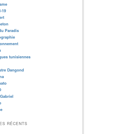
isme
-19
ert
aeton
du Paradis
ographie
ronnement
u
ues tunisiennes
stre Dangond
ma
nato
O
Gabriel
e
ce
LES RÉCENTS