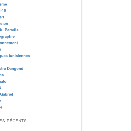
isme
-19
ert
aeton
du Paradis
ographie
ronnement
u
ues tunisiennes
stre Dangond
ma
nato
O
Gabriel
e
ce
LES RÉCENTS