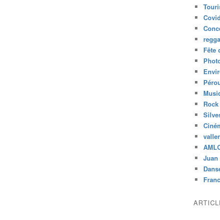
Tour
Covid
Conc
regg
Fête 
Phot
Envi
Péro
Musiq
Rock
Silve
Ciné
valle
AML
Juan 
Dans
Fran
ARTIC