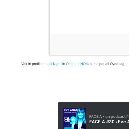
Voir le profil de
Last Night in Orient - LNO ©
sur le portail Overblog
FACE A - un podcast 
FACE A #30 : Eve A