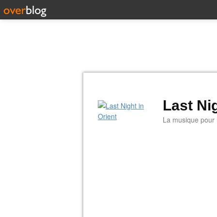
Last Nig
La musique pour la