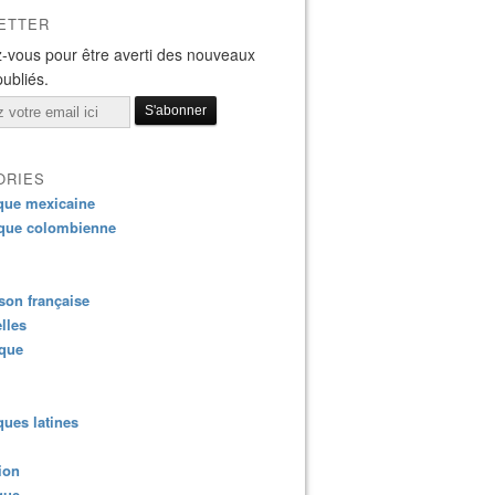
ETTER
-vous pour être averti des nouveaux
publiés.
ORIES
que mexicaine
que colombienne
on française
lles
ique
ues latines
ion
que