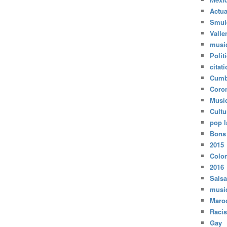
Actua
Smul
Valle
musi
Polit
citat
Cumb
Coro
Musi
Cultu
pop l
Bons
2015
Colo
2016
Salsa
musi
Maro
Raci
Gay