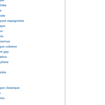
lités
e
nato
ques espagnoles
ique
ion
ia
navirus
que cubaine
re gay
atino
 plans
mbie
que classique
c
sme