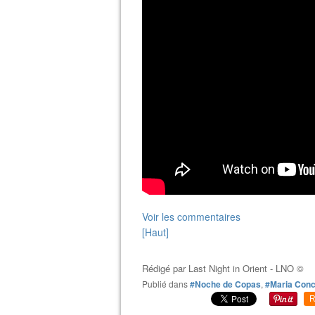
Voir les commentaires
[Haut]
Rédigé par
Last Night in Orient - LNO ©
Publié dans
#Noche de Copas
,
#Maria Conc
R