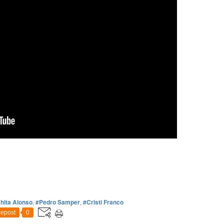
hita Alonso
,
#Pedro Samper
,
#Cristi Franco
epost
0