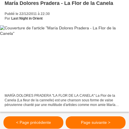
María Dolores Pradera - La Flor de la Canela
Publié le 22/12/2011 à 22:30
Par
Last Night in Orient
MARÍA DOLORES PRADERA "LA FLOR DE LA CANELA" La Flor de la
Canela (La fleur de la cannelle) est une chanson sous forme de valse
péruvienne chanté par une multitude d'artistes comme mon amie María
Dolores Pradera. La chanson a été composée par Chabuca...
< Page précédente
Page suivante >