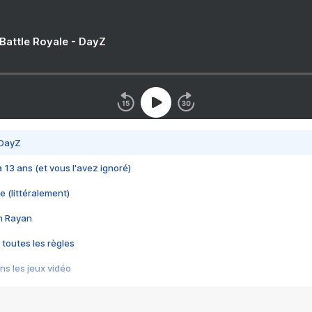
 Battle Royale - DayZ
 DayZ
 a 13 ans (et vous l'avez ignoré)
e (littéralement)
im Rayan
 toutes les règles
s les jeux vidéo
us choquant de Rockstar ? - Le scandale BULLY