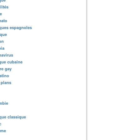
lités
e
nato
ques espagnoles
ique
ion
ia
navirus
que cubaine
re gay
atino
 plans
mbie
que classique
c
sme