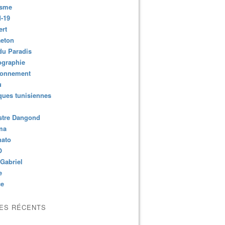
isme
-19
ert
aeton
du Paradis
ographie
ronnement
u
ues tunisiennes
stre Dangond
ma
nato
O
Gabriel
e
ce
LES RÉCENTS