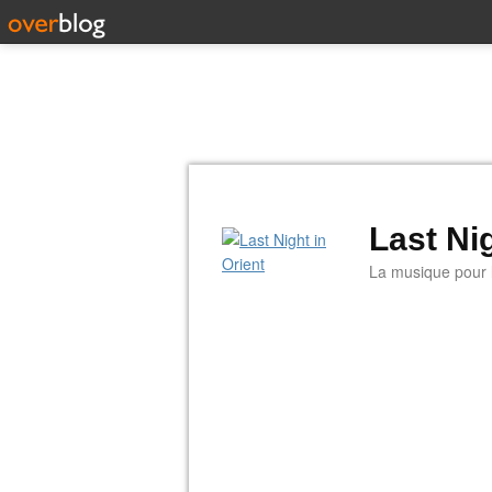
Last Nig
La musique pour la