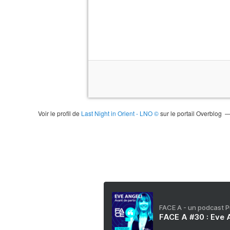
Voir le profil de
Last Night in Orient - LNO ©
sur le portail Overblog
FACE A - un podcast 
FACE A #30 : Eve A