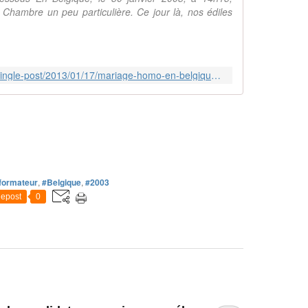
 Chambre un peu particulière. Ce jour là, nos édiles
https://www.arcenciel-wallonie.be/single-post/2013/01/17/mariage-homo-en-belgique-il-y-a-10-ans-qui-a-vot%C3%A9-quoi-et-pourquoi
formateur
,
#Belgique
,
#2003
epost
0