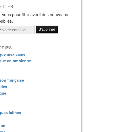
ETTER
-vous pour être averti des nouveaux
publiés.
ORIES
que mexicaine
que colombienne
on française
lles
ique
 Carlos Alvarado, le candidat pro-mariage gay élu président f
ues latines
ion
que