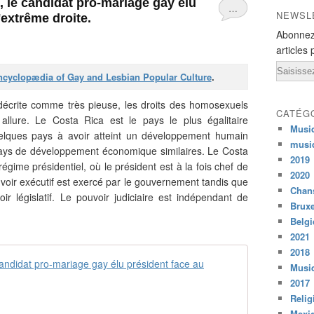
, le candidat pro-mariage gay élu
…
NEWSL
'extrême droite.
Abonnez
articles 
Email
cyclopædia of Gay and Lesbian Popular Culture
.
écrite comme très pieuse, les droits des homosexuels
CATÉG
allure. Le Costa Rica est le pays le plus égalitaire
Musi
uelques pays à avoir atteint un développement humain
musi
ays de développement économique similaires. Le Costa
2019
régime présidentiel, où le président est à la fois chef de
2020
voir exécutif est exercé par le gouvernement tandis que
Chans
ir législatif. Le pouvoir judiciaire est indépendant de
Bruxe
Belg
2021
2018
Costa Rica :
Musiq
2017
C
Relig
'
Mexi