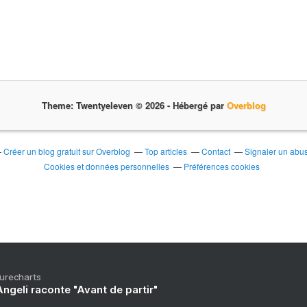
a
m
o
u
r
e
t
d
Theme: Twentyeleven © 2026 -
Hébergé par
Overblog
e
t
o
Créer un blog gratuit sur Overblog
Top articles
Contact
Signaler un abu
l
Cookies et données personnelles
Préférences cookies
é
r
a
n
c
e
«
D
Purecharts
é
ngeli raconte "Avant de partir"
m