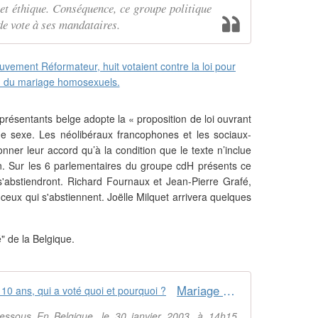
et éthique. Conséquence, ce groupe politique
e vote à ses mandataires.
résentants belge adopte la « proposition de loi ouvrant
 sexe. Les néolibéraux francophones et les sociaux-
ner leur accord qu’à la condition que le texte n’inclue
ption. Sur les 6 parlementaires du groupe cdH présents ce
 s'abstiendront. Richard Fournaux et Jean-Pierre Grafé,
eux qui s'abstiennent. Joëlle Milquet arrivera quelques
é" de la Belgique.
Mariage homo en Belgique : il y a 10 ans, qui a voté quoi et pourquoi ?
-dessous En Belgique, le 30 janvier 2003, à 14h15,