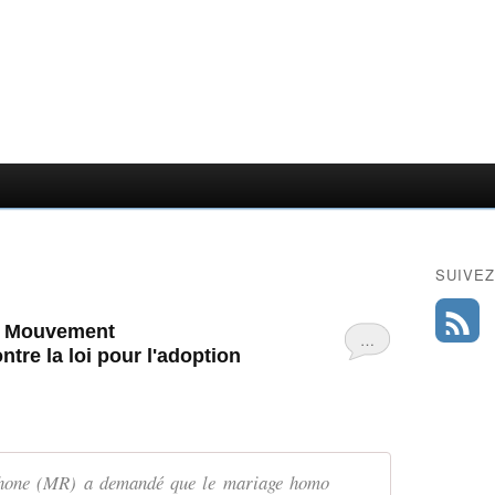
SUIVEZ
du Mouvement
…
ntre la loi pour l'adoption
ophone (MR) a demandé que le mariage homo