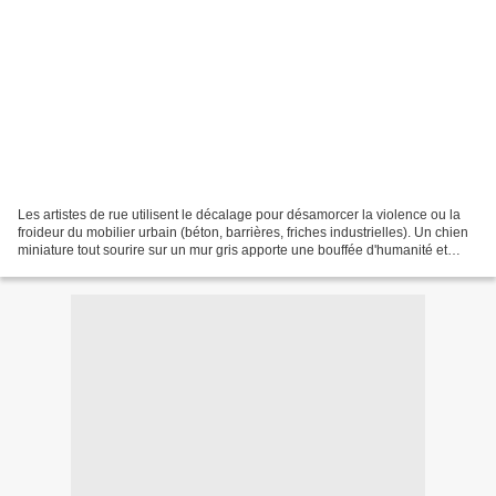
Les artistes de rue utilisent le décalage pour désamorcer la violence ou la
froideur du mobilier urbain (béton, barrières, friches industrielles). Un chien
miniature tout sourire sur un mur gris apporte une bouffée d'humanité et
d'ironie bienveillante. Dans...