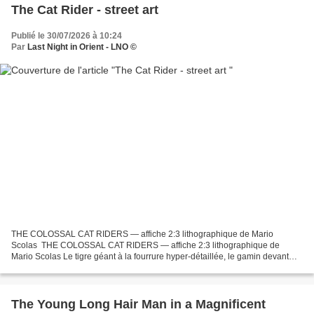
The Cat Rider - street art
Publié le 30/07/2026 à 10:24
Par
Last Night in Orient - LNO ©
THE COLOSSAL CAT RIDERS — affiche 2:3 lithographique de Mario
Scolas THE COLOSSAL CAT RIDERS — affiche 2:3 lithographique de
Mario Scolas Le tigre géant à la fourrure hyper-détaillée, le gamin devant
avec les lunettes 3D rouge/bleu hurlant et ses sceptres...
The Young Long Hair Man in a Magnificent