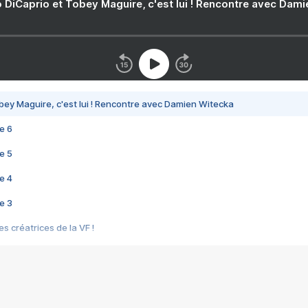
 DiCaprio et Tobey Maguire, c'est lui ! Rencontre avec Dam
bey Maguire, c'est lui ! Rencontre avec Damien Witecka
e 6
e 5
e 4
e 3
s créatrices de la VF !
e 2
e 1
e Mektoub My Love arrive enfin ! Rencontre avec Shaïn Boumedine et Sal