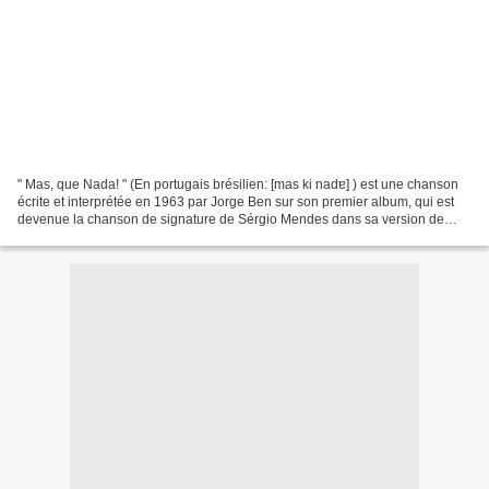
" Mas, que Nada! " (En portugais brésilien: [mas ki nadɐ] ) est une chanson
écrite et interprétée en 1963 par Jorge Ben sur son premier album, qui est
devenue la chanson de signature de Sérgio Mendes dans sa version de
couverture de 1966. L'édition brésilienne...