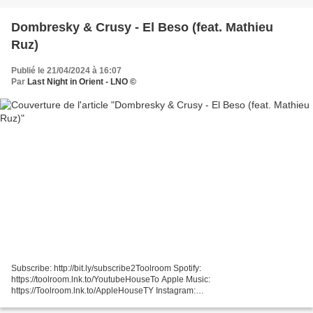
Dombresky & Crusy - El Beso (feat. Mathieu
Ruz)
Publié le 21/04/2024 à 16:07
Par
Last Night in Orient - LNO ©
Subscribe: http://bit.ly/subscribe2Toolroom Spotify:
https://toolroom.lnk.to/YoutubeHouseTo Apple Music:
https://Toolroom.lnk.to/AppleHouseTY Instagram:
https://www.instagram.com/toolroomrecords Stream // Download: