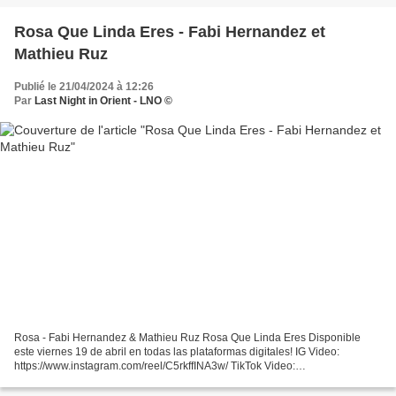
https://Toolroom.lnk.to/RawRemixTY Coming...
Rosa Que Linda Eres - Fabi Hernandez et
Mathieu Ruz
Publié le 21/04/2024 à 12:26
Par
Last Night in Orient - LNO ©
Rosa - Fabi Hernandez & Mathieu Ruz Rosa Que Linda Eres Disponible
este viernes 19 de abril en todas las plataformas digitales! IG Video:
https://www.instagram.com/reel/C5rkffINA3w/ TikTok Video:
https://www.tiktok.com/@mathieuruzofficial/video/7357142541663292677...