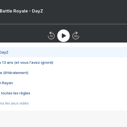
 Battle Royale - DayZ
 DayZ
 a 13 ans (et vous l'avez ignoré)
e (littéralement)
im Rayan
 toutes les règles
s les jeux vidéo
us choquant de Rockstar ? - Le scandale BULLY
e plus moche de Steam