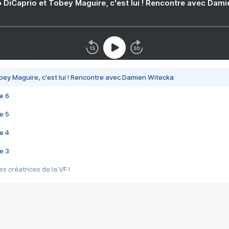
 DiCaprio et Tobey Maguire, c'est lui ! Rencontre avec Dam
bey Maguire, c'est lui ! Rencontre avec Damien Witecka
e 6
e 5
e 4
e 3
s créatrices de la VF !
e 2
e 1
e Mektoub My Love arrive enfin ! Rencontre avec Shaïn Boumedine et Sal