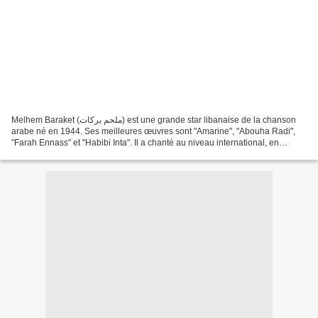
Melhem Baraket (ملحم بركات) est une grande star libanaise de la chanson
arabe né en 1944. Ses meilleures œuvres sont "Amarine", "Abouha Radi",
"Farah Ennass" et "Habibi Inta". Il a chanté au niveau international, en
Australie, en Amérique du Sud, Canada...