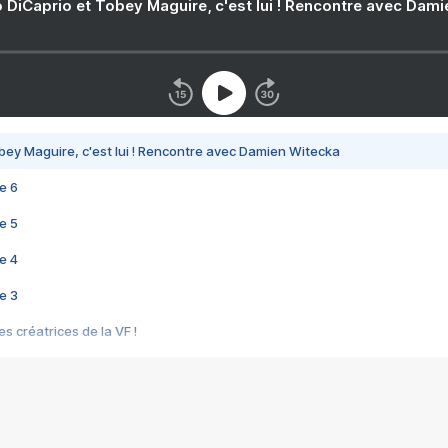
 DiCaprio et Tobey Maguire, c'est lui ! Rencontre avec Dam
bey Maguire, c'est lui ! Rencontre avec Damien Witecka
e 6
e 5
e 4
e 3
s créatrices de la VF !
e 2
e 1
e Mektoub My Love arrive enfin ! Rencontre avec Shaïn Boumedine et Sal