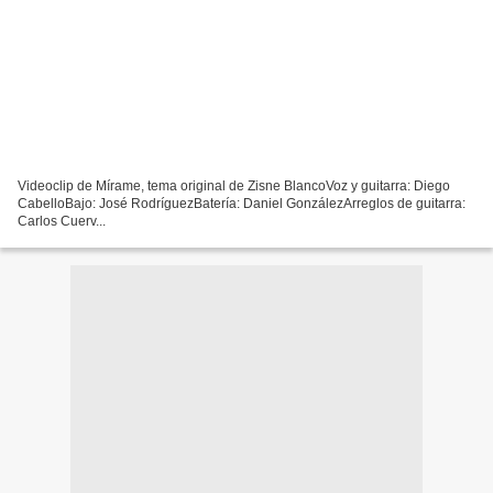
Videoclip de Mírame, tema original de Zisne BlancoVoz y guitarra: Diego
CabelloBajo: José RodríguezBatería: Daniel GonzálezArreglos de guitarra:
Carlos Cuerv...