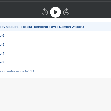
bey Maguire, c'est lui ! Rencontre avec Damien Witecka
e 6
e 5
e 4
e 3
s créatrices de la VF !
e 2
e 1
e Mektoub My Love arrive enfin ! Rencontre avec Shaïn Boumedine et Sal
i : après Toni en famille