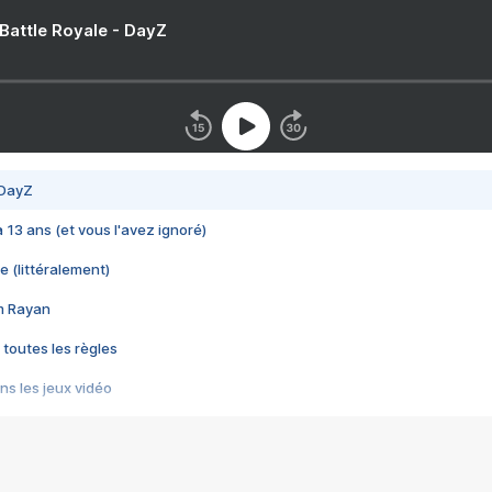
 Battle Royale - DayZ
 DayZ
 a 13 ans (et vous l'avez ignoré)
e (littéralement)
im Rayan
 toutes les règles
s les jeux vidéo
us choquant de Rockstar ? - Le scandale BULLY
e plus moche de Steam