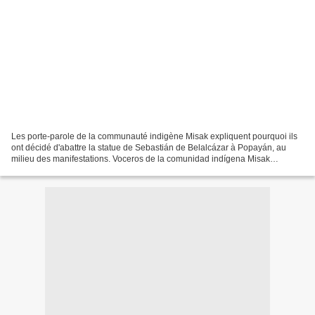
Les porte-parole de la communauté indigène Misak expliquent pourquoi ils
ont décidé d'abattre la statue de Sebastián de Belalcázar à Popayán, au
milieu des manifestations. Voceros de la comunidad indígena Misak
explican por qué decidieron tumbar la estatua...