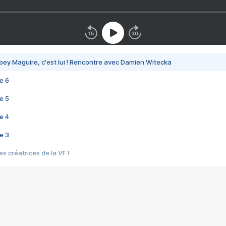
bey Maguire, c'est lui ! Rencontre avec Damien Witecka
e 6
e 5
e 4
e 3
s créatrices de la VF !
e 2
e 1
e Mektoub My Love arrive enfin ! Rencontre avec Shaïn Boumedine et Sal
i : après Toni en famille