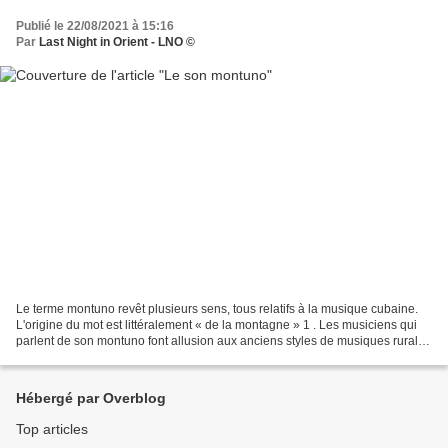
Publié le 22/08/2021 à 15:16
Par
Last Night in Orient - LNO ©
Le terme montuno revêt plusieurs sens, tous relatifs à la musique cubaine.
L'origine du mot est littéralement « de la montagne » 1 . Les musiciens qui
parlent de son montuno font allusion aux anciens styles de musiques rurales
venant des montagnes du...
Hébergé par Overblog
Top articles