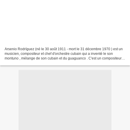
Arsenio Rodríguez (né le 30 août 1911 - mort le 31 décembre 1970 ) est un
musicien, compositeur et chef d'orchestre cubain qui a inventé le son
montuno , mélange de son cubain et du guaguanco . C'est un compositeur
prolifique qui a écrit presque deux...