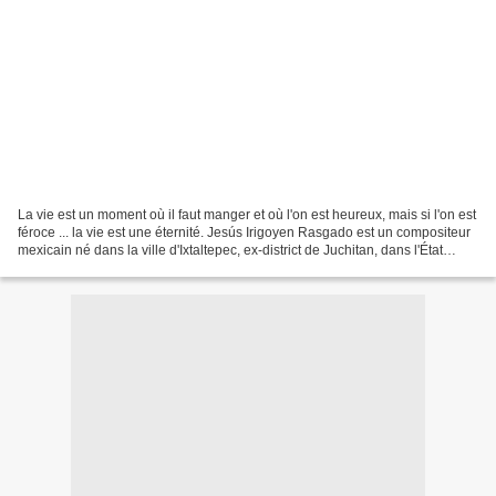
La vie est un moment où il faut manger et où l'on est heureux, mais si l'on est
féroce ... la vie est une éternité. Jesús Irigoyen Rasgado est un compositeur
mexicain né dans la ville d'Ixtaltepec, ex-district de Juchitan, dans l'État
d'Oaxaca, le 7 janvier...