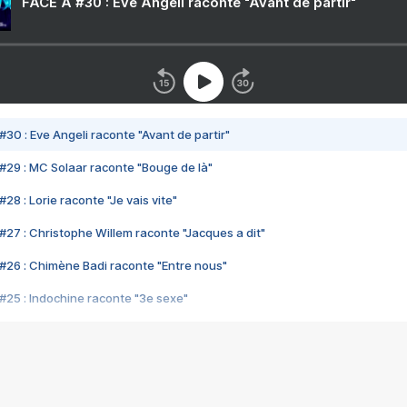
FACE A #30 : Eve Angeli raconte "Avant de partir"
#30 : Eve Angeli raconte "Avant de partir"
#29 : MC Solaar raconte "Bouge de là"
28 : Lorie raconte "Je vais vite"
#27 : Christophe Willem raconte "Jacques a dit"
#26 : Chimène Badi raconte "Entre nous"
#25 : Indochine raconte "3e sexe"
#24 : Zaho raconte "C'est chelou"
#23 : Patrick Bruel raconte "Au café des délices"
#22 : Kyo raconte "Le chemin"