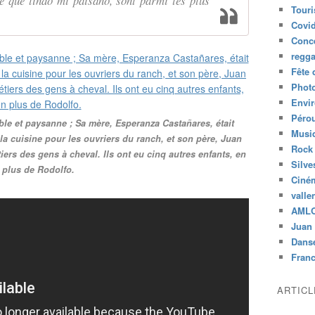
e que lindo mi paísano, sont parmi les plus
Tour
Covid
Conc
regg
Fête 
Phot
Envi
Péro
le et paysanne ; Sa mère, Esperanza Castañares, était
Musiq
la cuisine pour les ouvriers du ranch, et son père, Juan
Rock
ers des gens à cheval. Ils ont eu cinq autres enfants, en
Silve
plus de Rodolfo.
Ciné
valle
AML
Juan 
Dans
Fran
ARTIC