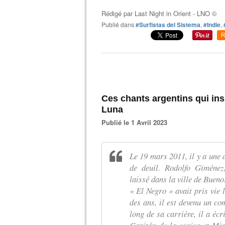
Rédigé par
Last Night in Orient - LNO ©
Publié dans
#Surfistas del Sistema
,
#Indie
,
R
Ces chants argentins qui ins
Luna
Publié le 1 Avril 2023
Le 19 mars 2011, il y a une d
de deuil. Rodolfo Giménez
laissé dans la ville de Bueno
« El Negro » avait pris vie 
des ans, il est devenu un co
long de sa carrière, il a éc