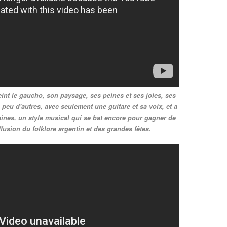
eint le gaucho, son paysage, ses peines et ses joies, ses
eu d'autres, avec seulement une guitare et sa voix, et a
ines, un style musical qui se bat encore pour gagner de
ffusion du folklore argentin et des grandes fêtes.