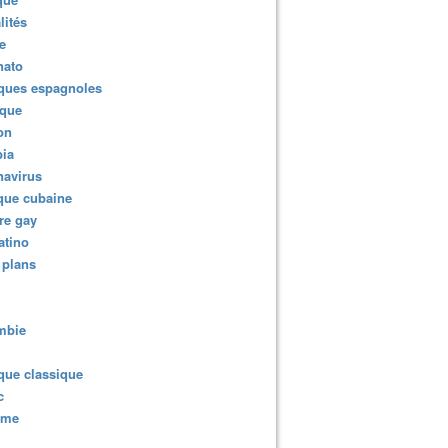
lités
e
nato
ques espagnoles
ique
ion
ia
navirus
que cubaine
re gay
atino
 plans
mbie
que classique
c
sme