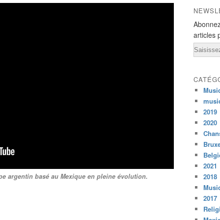
NEWSL
Abonnez
articles 
Email
CATÉG
Musi
musi
2019
2020
Chans
Bruxe
Belg
2021
upe argentin basé au Mexique en pleine évolution.
2018
Musiq
2017
Relig
Mexi