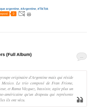
que argentine
,
#Argentine
,
#TikTok
epost
0
ers (Full Album)
…
 groupe originaire d'Argentine mais qui réside
t Mexico. Le trio composé de Fran Frione,
teur, et Rama Vázquez, bassiste, agite plus un
no-américaine qu'un drapeau qui représente
les ils ont vécu.