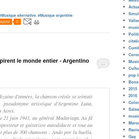
Actua
Smul
#Musique alternative
,
#Musique argentine
Valle
epost
0
musi
Polit
citat
Cumb
Coro
pirent le monde entier - Argentino
Musi
…
Cultu
pop l
Bons
2015
2016
izaine d'années, la chanson créole se teintait
Colo
, pseudonyme artistique d'Argentino Luna,
Salsa
s Aires.
musi
le 21 juin 1941, au général Madariaga. Au fil
Maro
mpositeur et guitariste autodidacte et tout au
Raci
rit plus de 300 chansons : Ando por la huella,
Gay