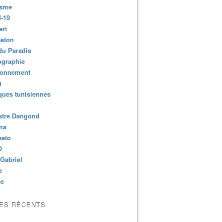
isme
-19
ert
aeton
du Paradis
ographie
ronnement
u
ues tunisiennes
stre Dangond
ma
nato
O
Gabriel
e
ce
LES RÉCENTS