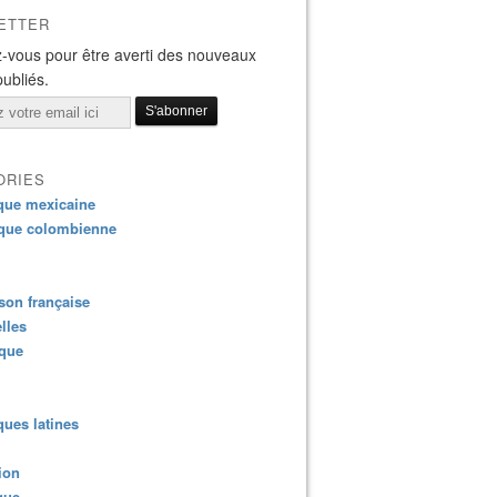
ETTER
-vous pour être averti des nouveaux
publiés.
ORIES
que mexicaine
que colombienne
on française
lles
ique
ues latines
ion
que