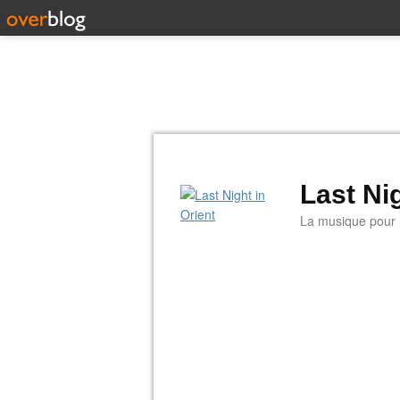
Last Nig
La musique pour la