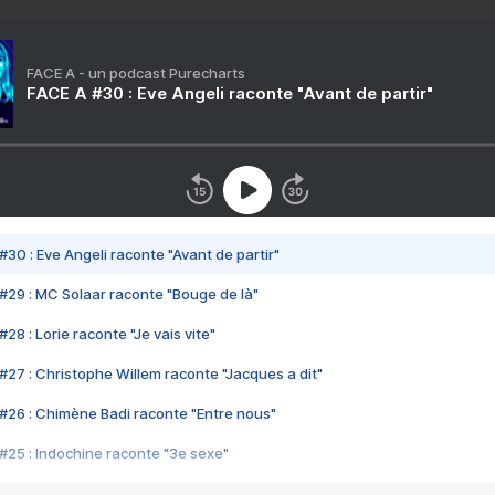
FACE A - un podcast Purecharts
FACE A #30 : Eve Angeli raconte "Avant de partir"
#30 : Eve Angeli raconte "Avant de partir"
#29 : MC Solaar raconte "Bouge de là"
28 : Lorie raconte "Je vais vite"
#27 : Christophe Willem raconte "Jacques a dit"
#26 : Chimène Badi raconte "Entre nous"
#25 : Indochine raconte "3e sexe"
#24 : Zaho raconte "C'est chelou"