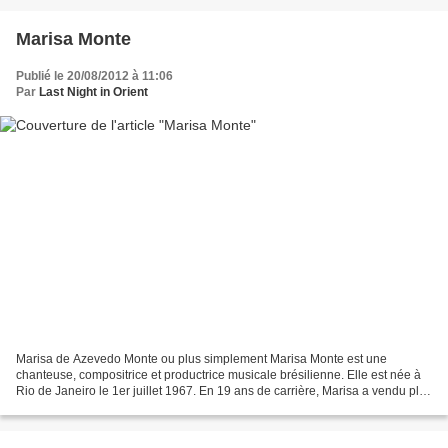
Marisa Monte
Publié le 20/08/2012 à 11:06
Par
Last Night in Orient
Marisa de Azevedo Monte ou plus simplement Marisa Monte est une
chanteuse, compositrice et productrice musicale brésilienne. Elle est née à
Rio de Janeiro le 1er juillet 1967. En 19 ans de carrière, Marisa a vendu plus
de 9 millions de disques au Brésil...