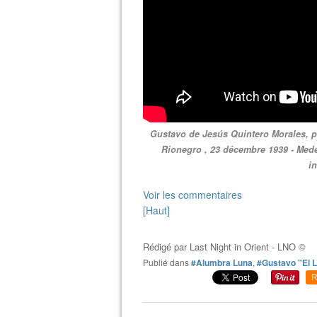
Gustavo de Jesús Quintero Morales, p
Rionegro , 23 décembre 1939 - Medel
i
Voir les commentaires
[Haut]
Rédigé par
Last Night in Orient - LNO ©
Publié dans
#Alumbra Luna
,
#Gustavo "El 
R