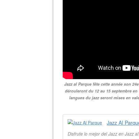
Jazz al Parque fête cette année son 24
dérouleront du 12 au 15 septembre en tr
langues du jazz seront mises en valeu
Jazz Al Parqu
Disfrute lo mejor del Jazz en Jazz a