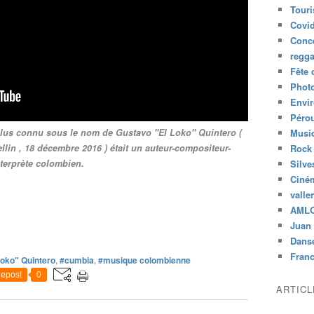
Tour
Covid
Conc
regg
Fête 
Phot
Envi
Péro
lus connu sous le nom de Gustavo "El Loko" Quintero (
Musiq
lin , 18 décembre 2016 ) était un auteur-compositeur-
Rock
nterprète colombien.
Silve
Ciné
valle
AML
Juan 
Dans
Fran
Loko" Quintero
,
#cumbia
,
#musique colombienne
epost
0
ARTIC