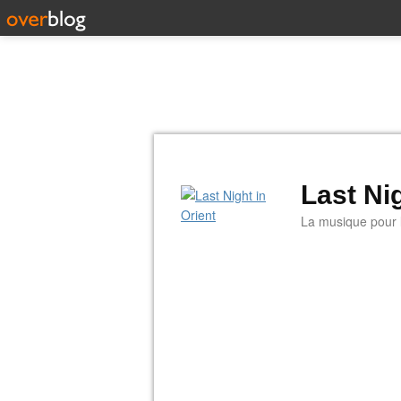
Last Nig
La musique pour la