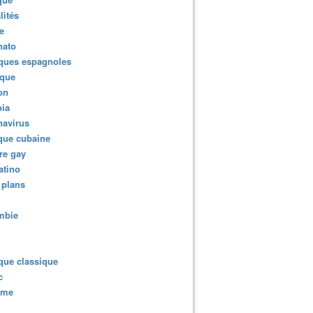
lités
e
nato
ques espagnoles
ique
ion
ia
navirus
que cubaine
re gay
atino
 plans
mbie
que classique
c
sme