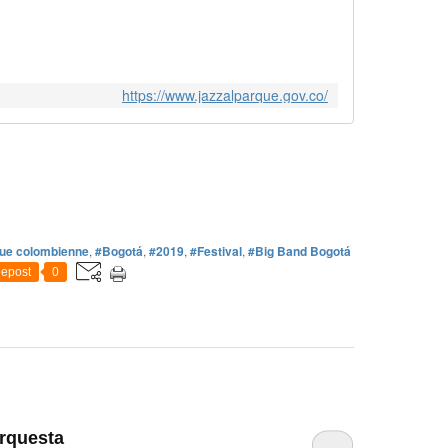
https://www.jazzalparque.gov.co/
ue colombienne
,
#Bogotá
,
#2019
,
#Festival
,
#Big Band Bogotá
epost
0
Orquesta
…