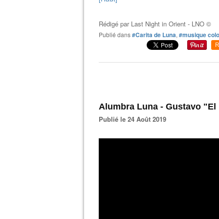
Rédigé par
Last Night in Orient - LNO ©
Publié dans
#Carita de Luna
,
#musique col
R
Alumbra Luna - Gustavo "El
Publié le 24 Août 2019