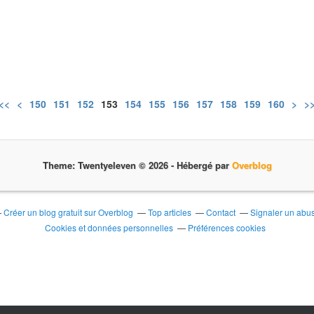
<<
<
100
110
120
130
140
150
151
152
153
154
155
156
157
158
159
160
170
180
190
200
>
>
Theme: Twentyeleven © 2026 -
Hébergé par
Overblog
Créer un blog gratuit sur Overblog
Top articles
Contact
Signaler un abu
Cookies et données personnelles
Préférences cookies