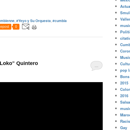
Actua
Smul
Valle
ombienne
,
#Yeyo y Su Orquesta
,
#cumbia
musi
epost
0
Polit
citat
Cumb
Coro
Musi
 Loko" Quintero
Cultu
…
pop l
Bons
2015
Colo
2016
Salsa
musi
Maro
Raci
Gay