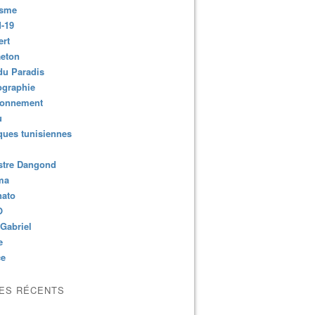
isme
-19
ert
aeton
du Paradis
ographie
ronnement
u
ues tunisiennes
stre Dangond
ma
nato
O
Gabriel
e
ce
LES RÉCENTS