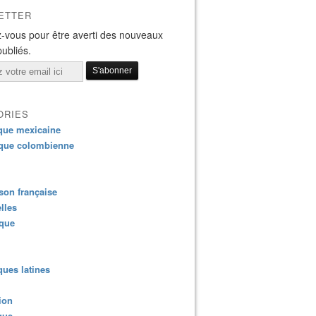
ETTER
-vous pour être averti des nouveaux
publiés.
ORIES
que mexicaine
que colombienne
on française
lles
ique
ues latines
ion
que