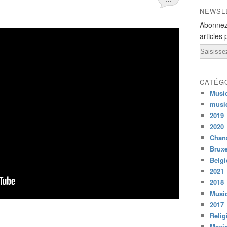
NEWSL
Abonnez
articles 
Email
CATÉG
Musi
musi
2019
2020
Chans
Bruxe
Belg
2021
2018
Musiq
2017
Relig
Mexi