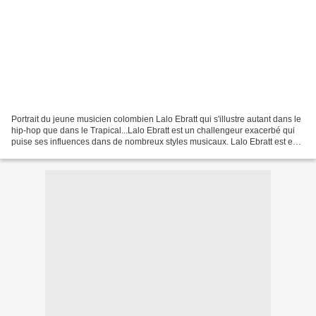
Portrait du jeune musicien colombien Lalo Ebratt qui s'illustre autant dans le
hip-hop que dans le Trapical...Lalo Ebratt est un challengeur exacerbé qui
puise ses influences dans de nombreux styles musicaux. Lalo Ebratt est en
train de conquérir le monde...