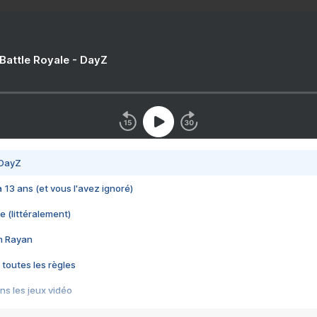
 Battle Royale - DayZ
 DayZ
 a 13 ans (et vous l'avez ignoré)
e (littéralement)
im Rayan
 toutes les règles
s les jeux vidéo
us choquant de Rockstar ? - Le scandale BULLY