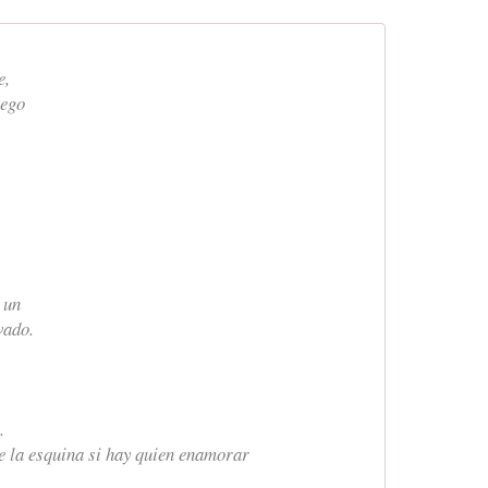
e,
uego
 un
vado.
.
de la esquina si hay quien enamorar