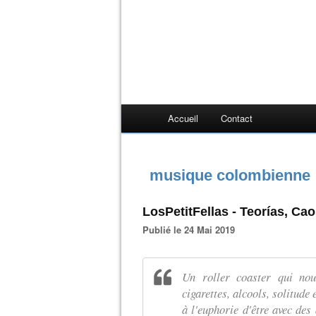
Accueil
Contact
musique colombienne
LosPetitFellas - Teorías, Ca
Publié le 24 Mai 2019
Un roller coaster qui nou
cigarettes, alcools, solitude
à l'euphorie d'être avec des