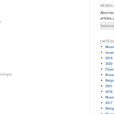
NEWSL
Abonnez
articles 
.
Email
CATÉG
Musi
musi
2019
2020
Chans
tología
Bruxe
n
Belg
2021
2018
Musiq
2017
Relig
Mexi