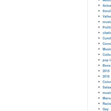
Actua
Smul
Valle
musi
Polit
citat
Cumb
Coro
Musi
Cultu
pop l
Bons
2015
2016
Colo
Salsa
musi
Maro
Raci
Gay