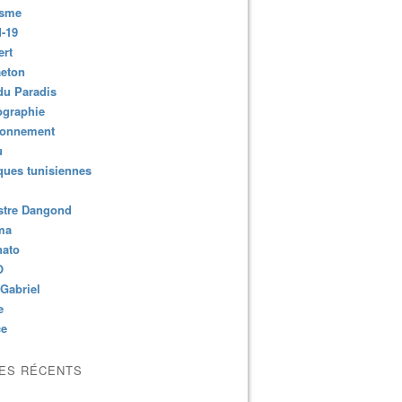
isme
-19
ert
aeton
du Paradis
ographie
ronnement
u
ues tunisiennes
stre Dangond
ma
nato
O
Gabriel
e
ce
LES RÉCENTS