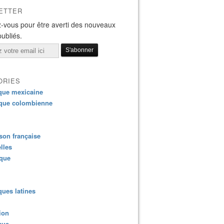
ETTER
-vous pour être averti des nouveaux
publiés.
ORIES
que mexicaine
que colombienne
on française
lles
ique
ues latines
ion
que