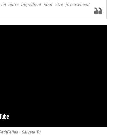
, un autre ingrédient pour être joyeusement
etitFellas · Sálvate Tú