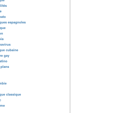
lités
e
nato
ques espagnoles
ique
ion
ia
navirus
que cubaine
re gay
atino
 plans
mbie
que classique
c
sme