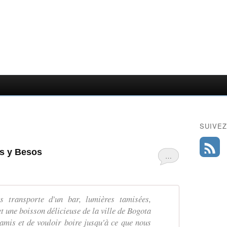
SUIVEZ
os y Besos
…
s transporte d'un bar, lumières tamisées,
 et une boisson délicieuse de la ville de Bogota
 amis et de vouloir boire jusqu'à ce que nous