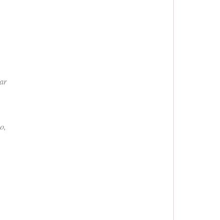
gar
o,