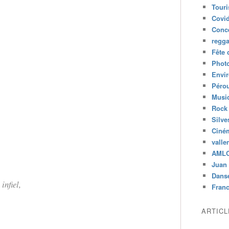
Tour
Covid
Conc
regg
Fête 
Phot
Envi
Péro
Musiq
Rock
Silve
Ciné
valle
AML
Juan 
Dans
infiel,
Fran
ARTIC