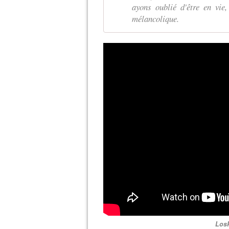
ayons oublié d'être en vie
mélancolique.
LosP