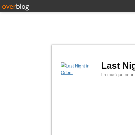
Last Nig
La musique pour la