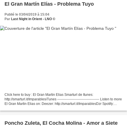
El Gran Martín Elías - Problema Tuyo
Publié le 03/04/2019 à 15:04
Par
Last Night in Orient - LNO ©
Click here to buy : El Gran Martin Elias Smarturl de Itunes:
http://smarturl.it/ImparablesiTunes ------------------------------------- Listen to more
El Gran Martin Elias on: Deezer: http://smarturl.it/ImparablesDzr Spotify:
http://smarturl.it/ImparablesSpo...
Poncho Zuleta, El Cocha Molina - Amor a Siete