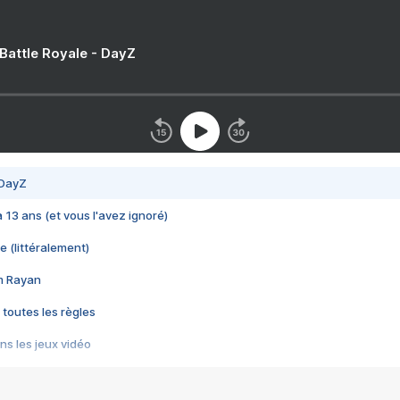
 Battle Royale - DayZ
 DayZ
 a 13 ans (et vous l'avez ignoré)
e (littéralement)
im Rayan
 toutes les règles
s les jeux vidéo
us choquant de Rockstar ? - Le scandale BULLY