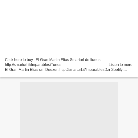
Click here to buy : El Gran Martin Elias Smarturl de Itunes:
http://smarturl.it/ImparablesiTunes ------------------------------------- Listen to more
El Gran Martin Elias on: Deezer: http://smarturl.it/ImparablesDzr Spotify:
http://smarturl.it/ImparablesSpo...