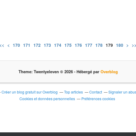
<<
<
100
110
120
130
140
150
160
170
171
172
173
174
175
176
177
178
179
180
190
200
>
>
Theme: Twentyeleven © 2026 -
Hébergé par
Overblog
Créer un blog gratuit sur Overblog
Top articles
Contact
Signaler un abu
Cookies et données personnelles
Préférences cookies