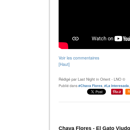
Voir les commentaires
[Haut]
Rédigé par
Last Night in Orient - LNO ©
Publié dans
#Chava Flores
,
#La Interesada
R
Chava Flores - El Gato Viud