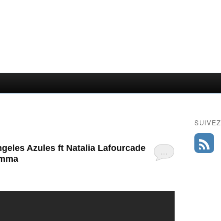
SUIVEZ
geles Azules ft Natalia Lafourcade
…
amma