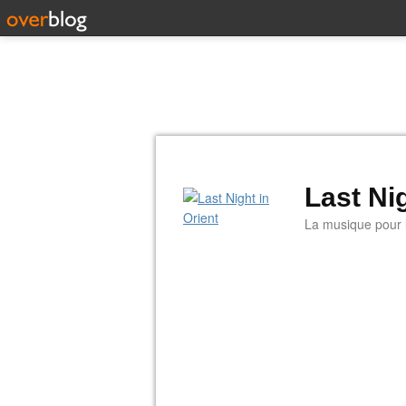
Last Nig
La musique pour la