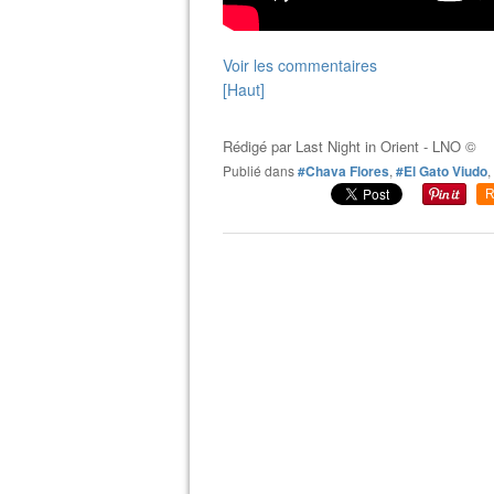
Voir les commentaires
[Haut]
Rédigé par
Last Night in Orient - LNO ©
Publié dans
#Chava Flores
,
#El Gato Viudo
,
R