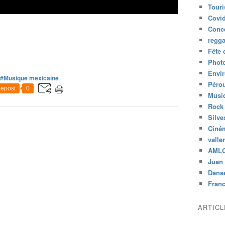
Tour
Covid
Conc
regg
Fête 
Phot
Envi
#Musique mexicaine
Péro
epost
0
Musiq
Rock
Silve
Ciné
valle
AML
Juan 
Dans
Fran
ARTIC