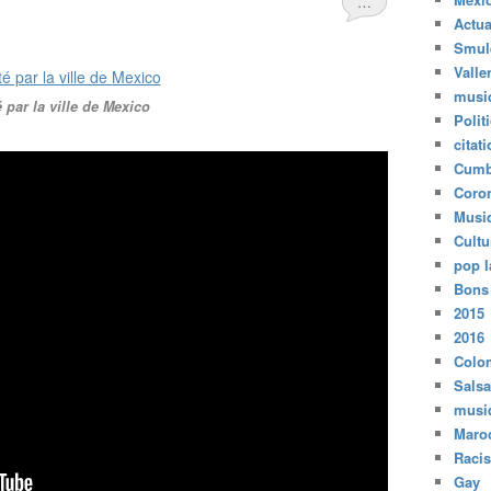
…
Actua
Smul
Valle
musi
é par la ville de Mexico
Polit
citat
Cumb
Coro
Musi
Cultu
pop l
Bons
2015
2016
Colo
Salsa
musi
Maro
Raci
Gay