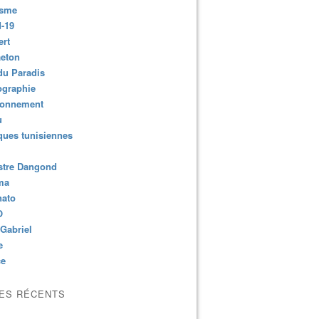
isme
-19
ert
aeton
du Paradis
ographie
ronnement
u
ues tunisiennes
stre Dangond
ma
nato
O
Gabriel
e
ce
LES RÉCENTS