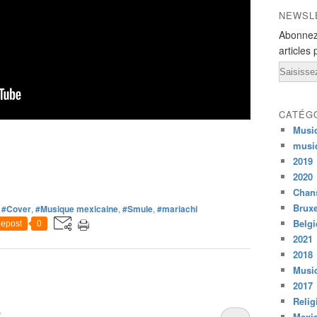
NEWSL
Abonnez
articles 
Email
CATÉG
Musi
musi
2019
2020
Chans
Bruxe
,
#Cover
,
#Musique mexicaine
,
#Smule
,
#mariachi
Belg
epost
0
2021
2018
Musiq
2017
Relig
o
Mexi