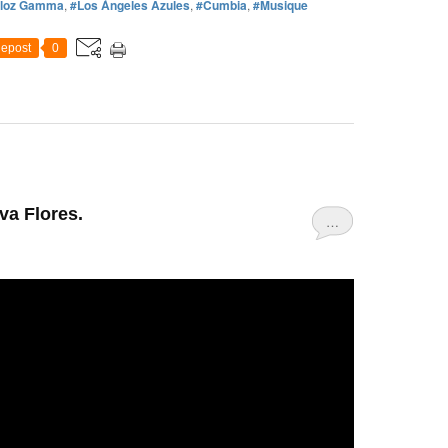
rloz Gamma
,
#Los Ángeles Azules
,
#Cumbia
,
#Musique
epost
0
va Flores.
…