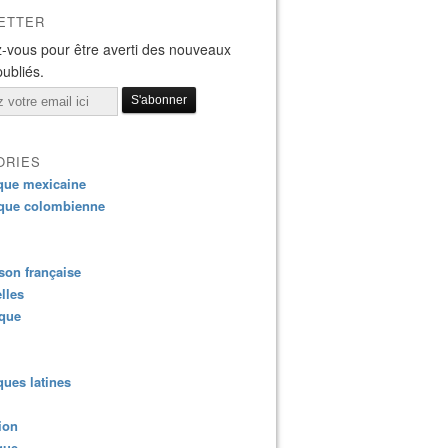
ETTER
-vous pour être averti des nouveaux
publiés.
ORIES
que mexicaine
que colombienne
on française
lles
ique
ues latines
ion
que