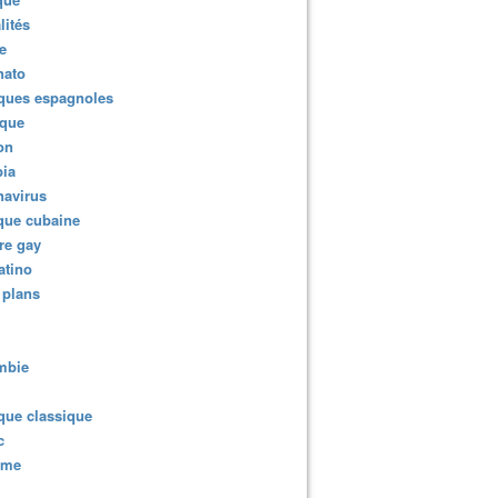
lités
e
nato
ques espagnoles
ique
ion
ia
navirus
que cubaine
re gay
atino
 plans
mbie
que classique
c
sme