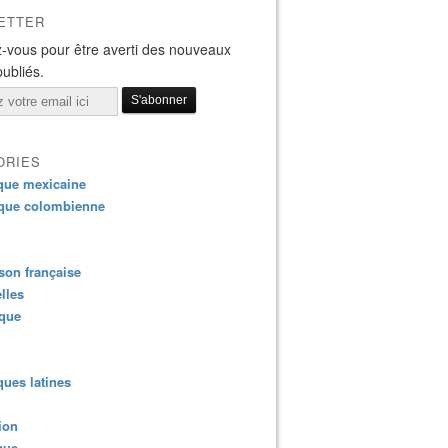
ETTER
-vous pour être averti des nouveaux
publiés.
ORIES
que mexicaine
que colombienne
on française
lles
ique
ues latines
ion
que