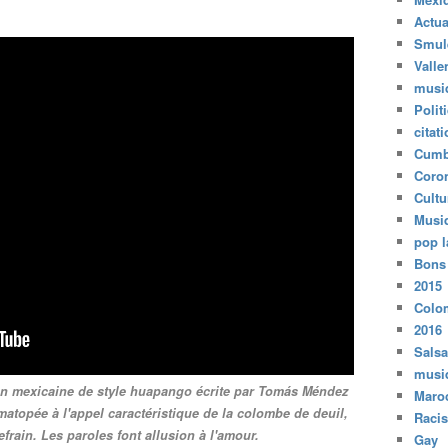
Actua
Smul
Valle
musi
Polit
citat
Cumb
Coro
Cultu
Musi
pop l
Bons
2015
Colo
2016
Salsa
musi
n mexicaine de style huapango écrite par Tomás Méndez
Maro
matopée à l'appel caractéristique de la colombe de deuil,
Raci
frain. Les paroles font allusion à l'amour.
Gay