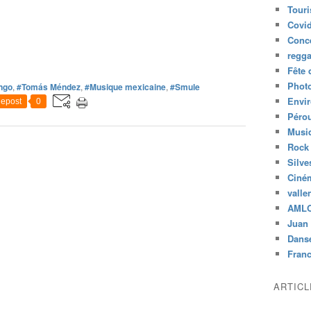
Tour
Covid
Conc
regg
Fête 
Phot
ngo
,
#Tomás Méndez
,
#Musique mexicaine
,
#Smule
Envi
epost
0
Péro
Musiq
Rock
Silve
Ciné
valle
AML
Juan 
Dans
Fran
ARTIC