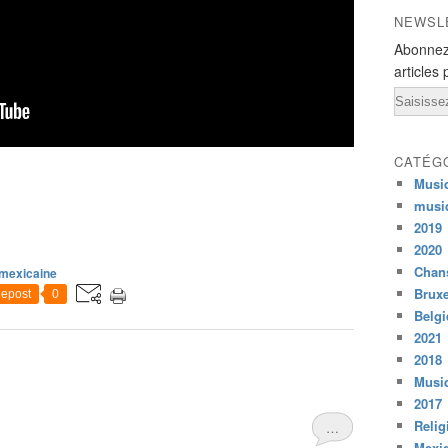
NEWSL
Abonnez
articles 
Email
CATÉG
Musi
musi
2019
2020
Chans
mexicaine
Bruxe
epost
0
Belg
2021
2018
Musiq
2017
Relig
…
Mexi