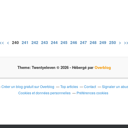
<<
<
200
210
220
230
240
241
242
243
244
245
246
247
248
249
250
260
270
280
>
>
Theme: Twentyeleven © 2026 -
Hébergé par
Overblog
Créer un blog gratuit sur Overblog
Top articles
Contact
Signaler un abu
Cookies et données personnelles
Préférences cookies