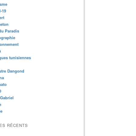
isme
-19
ert
aeton
du Paradis
ographie
ronnement
u
ues tunisiennes
stre Dangond
ma
nato
O
Gabriel
e
ce
LES RÉCENTS