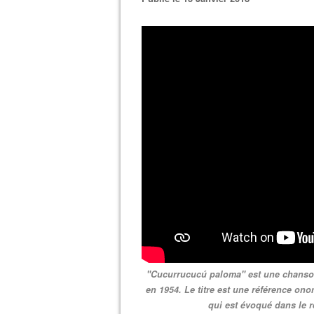
"Cucurrucucú paloma" est une chanso
en 1954. Le titre est une référence ono
qui est évoqué dans le re