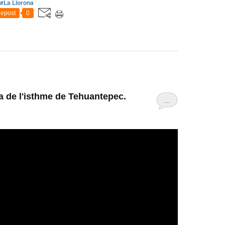
#La Llorona
epost
0
a de l'isthme de Tehuantepec.
…