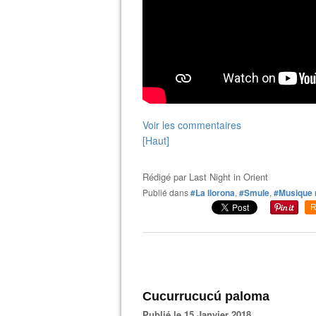
Voir les commentaires
[Haut]
Rédigé par
Last Night in Orient
Publié dans
#La llorona
,
#Smule
,
#Musique 
R
Cucurrucucú paloma
Publié le 15 Janvier 2018