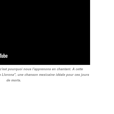
c'est pourquoi nous l'apprenons en chantant. A cette
 Llorona", une chanson mexicaine idéale pour ces jours
de morts.