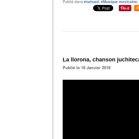
Publié dans
#nahuatl
,
#Musique mexicaine
,
R
La llorona, chanson juchitec
Publié le 18 Janvier 2018