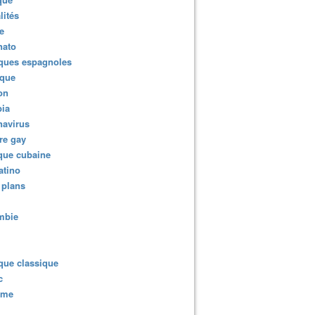
lités
e
nato
ques espagnoles
ique
ion
ia
navirus
re gay
que cubaine
atino
 plans
mbie
que classique
c
sme