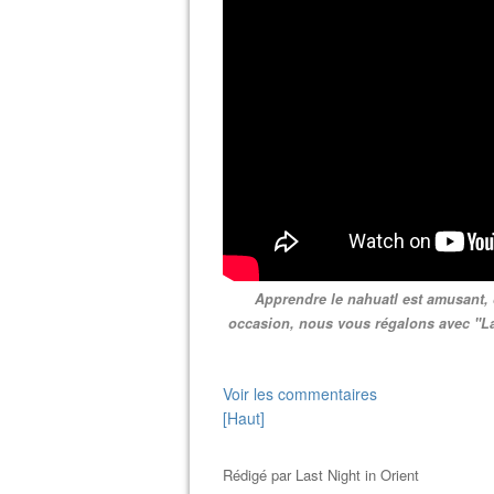
Apprendre le nahuatl est amusant, 
occasion, nous vous régalons avec "La
Voir les commentaires
[Haut]
Rédigé par
Last Night in Orient