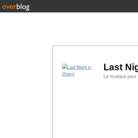
Last Nig
La musique pour la