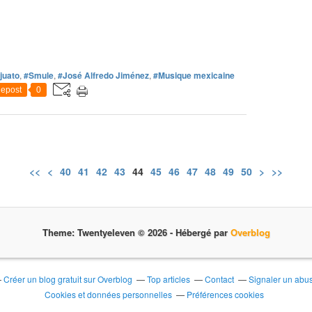
juato
,
#Smule
,
#José Alfredo Jiménez
,
#Musique mexicaine
epost
0
<<
<
10
20
30
40
41
42
43
44
45
46
47
48
49
50
60
70
80
90
100
200
>
>>
Theme: Twentyeleven © 2026 -
Hébergé par
Overblog
Créer un blog gratuit sur Overblog
Top articles
Contact
Signaler un abu
Cookies et données personnelles
Préférences cookies