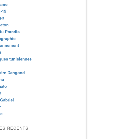
isme
-19
ert
aeton
du Paradis
ographie
ronnement
u
ues tunisiennes
stre Dangond
ma
nato
O
Gabriel
e
ce
LES RÉCENTS