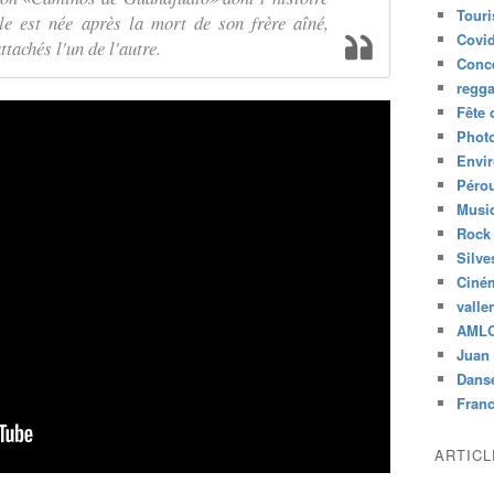
Tour
lle est née après la mort de son frère aîné,
Covid
ttachés l'un de l'autre.
Conc
regg
Fête 
Phot
Envi
Péro
Musiq
Rock
Silve
Ciné
valle
AML
Juan 
Dans
Fran
ARTIC