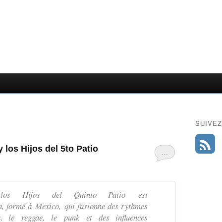
SUIVEZ
 los Hijos del 5to Patio
…
los Hijos del Quinto Patio est
, formé à Mexico, qui fusionne des rythmes
, le reggae, le punk et des influences