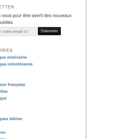
ETTER
-vous pour être averti des nouveaux
publiés.
ORIES
que mexicaine
que colombienne
on française
lles
ique
ues latines
ion
que