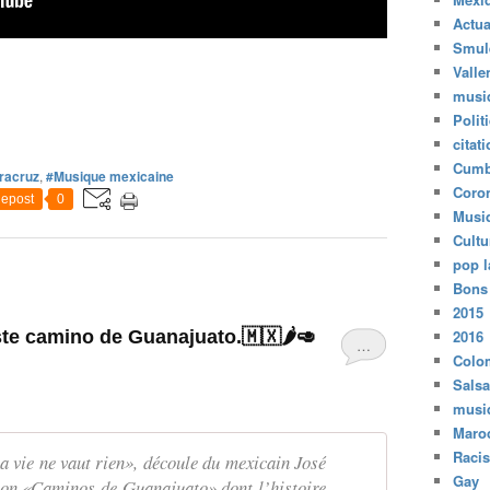
Actua
Smul
Valle
musi
Polit
citat
Cumb
racruz
,
#Musique mexicaine
Coro
epost
0
Musi
Cultu
pop l
Bons
2015
te camino de Guanajuato.🇲🇽🌶️🥑
2016
…
Colo
Salsa
musi
Maro
Raci
a vie ne vaut rien», découle du mexicain José
Gay
son «Caminos de Guanajuato» dont l’histoire