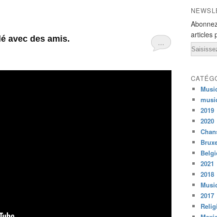
NEWSL
Abonnez
articles 
lé avec des amis.
…
Email
CATÉG
Musi
musi
2019
2020
Chans
Bruxe
Belg
2021
2018
Musiq
2017
Relig
Mexi