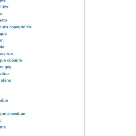
lités
e
nato
ques espagnoles
ique
ion
ia
navirus
que cubaine
re gay
atino
 plans
mbie
que classique
c
sme