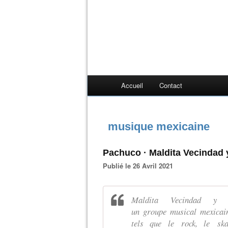
Accueil
Contact
musique mexicaine
Pachuco · Maldita Vecindad y
Publié le 26 Avril 2021
Maldita Vecindad y 
un groupe musical mexicain
tels que le rock, le ska