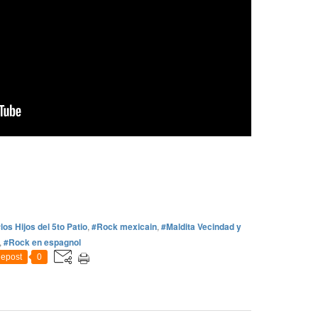
los Hijos del 5to Patio
,
#Rock mexicain
,
#Maldita Vecindad y
,
#Rock en espagnol
epost
0