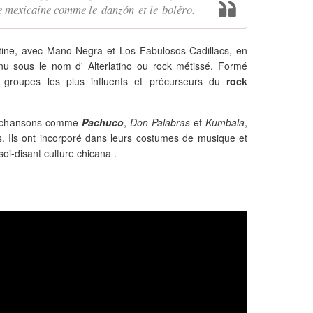
ue mexicaine comme le danzón et le boléro.
atine, avec Mano Negra et Los Fabulosos Cadillacs, en
u sous le nom d' Alterlatino ou rock métissé. Formé
 groupes les plus influents et précurseurs du
rock
es chansons comme
Pachuco
,
Don Palabras
et
Kumbala
,
 Ils ont incorporé dans leurs costumes de musique et
oi-disant culture chicana .