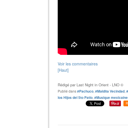
Voir les commentaires
[Haut]
Rédigé par
Last Night in Orient - LNO ©
Publié dans
#Pachuco
,
#Maldita Vecindad
,
#
los Hijos del 5to Patio
,
#Musique mexicaine
R