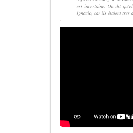
est incertaine. On dit qu’e
Ignacio, car ils étaient très a