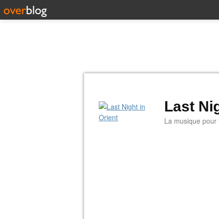
Last Nig
La musique pour la