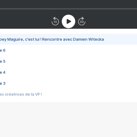
bey Maguire, c'est lui ! Rencontre avec Damien Witecka
e 6
e 5
e 4
e 3
s créatrices de la VF !
e 2
e 1
e Mektoub My Love arrive enfin ! Rencontre avec Shaïn Boumedine et Sal