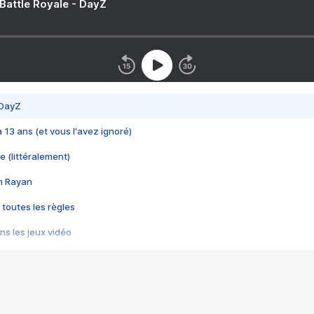
 Battle Royale - DayZ
 DayZ
 a 13 ans (et vous l'avez ignoré)
e (littéralement)
im Rayan
 toutes les règles
s les jeux vidéo
us choquant de Rockstar ? - Le scandale BULLY
e plus moche de Steam
du RÊVE tourne au CAUCHEMAR