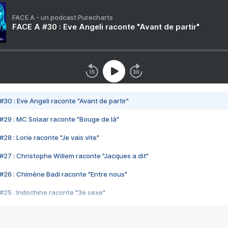
FACE A - un podcast Purecharts
FACE A #30 : Eve Angeli raconte "Avant de partir"
#30 : Eve Angeli raconte "Avant de partir"
#29 : MC Solaar raconte "Bouge de là"
28 : Lorie raconte "Je vais vite"
#27 : Christophe Willem raconte "Jacques a dit"
#26 : Chimène Badi raconte "Entre nous"
#25 : Indochine raconte "3e sexe"
#24 : Zaho raconte "C'est chelou"