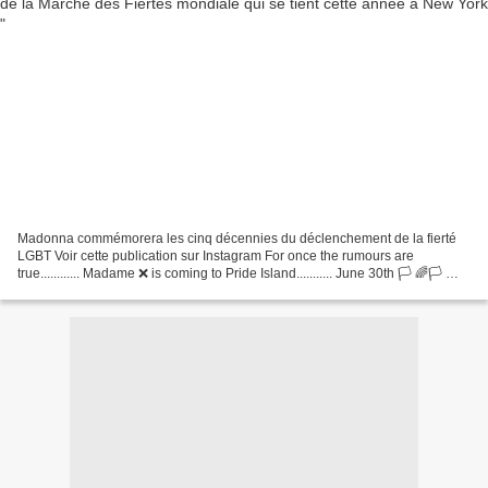
Madonna commémorera les cinq décennies du déclenchement de la fierté
LGBT Voir cette publication sur Instagram For once the rumours are
true............ Madame ❌ is coming to Pride Island........... June 30th 🏳️ 🌈🏳️ 🌈
🏳️ 🌈🏳️ 🌈 @nycpride #WorldPrideNYC...