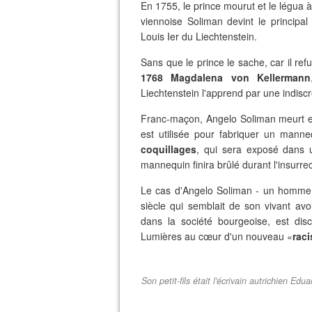
En 1755, le prince mourut et le légua 
viennoise Soliman devint le principal se
Louis Ier du Liechtenstein.
Sans que le prince le sache, car il re
1768
Magdalena von Kellermann
Liechtenstein l'apprend par une indisc
Franc-maçon, Angelo Soliman meurt en
est utilisée pour fabriquer un mann
coquillages
, qui sera exposé dans 
mannequin finira brûlé durant l'insurre
Le cas d'Angelo Soliman - un homme n
siècle qui semblait de son vivant avoir
dans la société bourgeoise, est dis
Lumières au cœur d'un nouveau «
raci
Son petit-fils était l'écrivain autrichien 