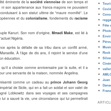
ité éminente de la
société viennoise
de son temps et
Tour
le ni son appartenance aux francs-maçons ne pouvaient
Covid
conduisant à son statut ultime de "maure momifié". Le
Conc
uropéennes et du
colonialisme
, fondements du
racisme
regg
Fête 
Phot
euple Kanuri. Son nom d'origine,
Mmadi Make
, est lié à
Envi
'actuel Nigéria.
Péro
Musiq
ance après la défaite de sa tribu dans un conflit armé,
Rock
seille. À l'âge de dix ans, il rejoint le service d'une
Silve
on éducation.
Ciné
 qu'il a choisie comme anniversaire par la suite, et il a
valle
pour une servante de la maison, nommée Angelina.
AML
Juan 
é présenté comme un cadeau au
prince Johann Georg
Dans
mpérial de Sicile, qui en a fait un soldat et son valet de
Fran
agné Lobkowitz dans ses voyages et ses campagnes
 lui a sauvé la vie, une circonstance qui lui permettrait
ARTIC