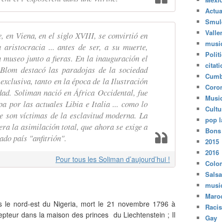
Actua
Smul
Valle
, en Viena, en el siglo XVIII, se convirtió en
musi
 aristocracia ... antes de ser, a su muerte,
Polit
 museo junto a fieras. En la inauguración el
citat
 Blom destacó las paradojas de la sociedad
Cumb
exclusiva, tanto en la época de la Ilustración
Coro
dad. Soliman nació en África Occidental, fue
Musi
 por las actuales Libia e Italia ... como lo
Cultu
e son víctimas de la esclavitud moderna. La
pop l
era la asimilación total, que ahora se exige a
Bons
do país "anfitrión".
2015
2016
Pour tous les Soliman d’aujourd’hui !
Colo
Salsa
musi
Maro
 le nord-est du Nigeria, mort le 21 novembre 1796 à
Raci
cepteur dans la maison des princes du Liechtenstein ; Il
Gay