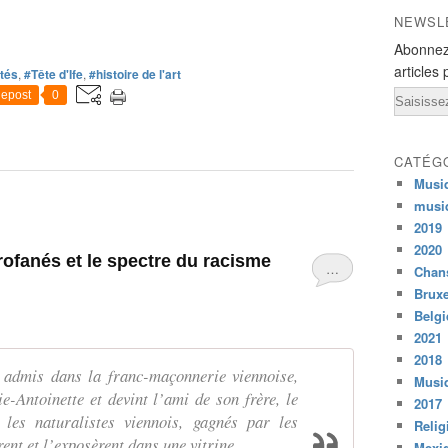
NEWSL
Abonnez
articles 
ités
,
#Tête d'Ife
,
#histoire de l'art
Email
epost
0
CATÉG
Musi
musi
2019
2020
ofanés et le spectre du racisme
…
Chans
Bruxe
Belg
2021
2018
, admis dans la franc-maçonnerie viennoise,
Musiq
-Antoinette et devint l’ami de son frère, le
2017
les naturalistes viennois, gagnés par les
Relig
rent et l’exposèrent dans une vitrine.
Mexi