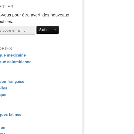
ETTER
-vous pour être averti des nouveaux
publiés.
ORIES
que mexicaine
que colombienne
on française
lles
ique
ues latines
ion
que