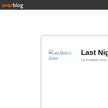
Last Nig
La musique pour la