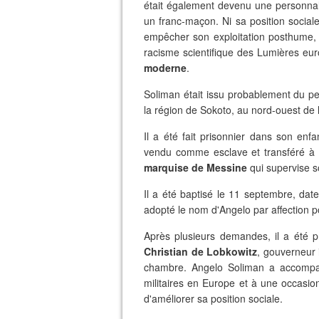
était également devenu une personnal
un franc-maçon. Ni sa position socia
empêcher son exploitation posthume, 
racisme scientifique des Lumières e
moderne
.
Soliman était issu probablement du p
la région de Sokoto, au nord-ouest de l
Il a été fait prisonnier dans son enf
vendu comme esclave et transféré à Mar
marquise de Messine
qui supervise s
Il a été baptisé le 11 septembre, date
adopté le nom d'Angelo par affection 
Après plusieurs demandes, il a ét
Christian de Lobkowitz
, gouverneur i
chambre. Angelo Soliman a accomp
militaires en Europe et à une occasion
d'améliorer sa position sociale.