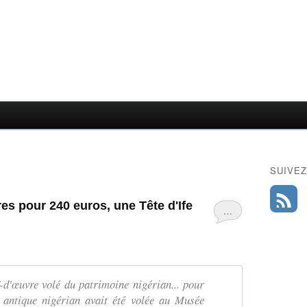
SUIVEZ
es pour 240 euros, une Tête d'Ife
…
-d'œuvre volé du patrimoine nigérian... pour
 antique nigérian avait été volée au Musée