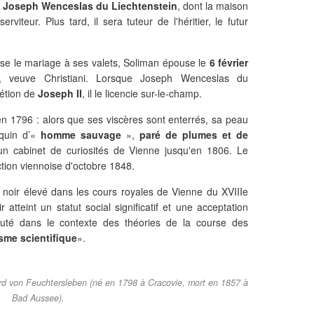
à
Joseph Wenceslas du Liechtenstein
, dont la maison
rviteur. Plus tard, il sera tuteur de l'héritier, le futur
fuse le mariage à ses valets, Soliman épouse le
6 février
, veuve Christiani. Lorsque Joseph Wenceslas du
rétion de
Joseph II
, il le licencie sur-le-champ.
 1796 : alors que ses viscères sont enterrés, sa peau
equin d’«
homme sauvage
»,
paré de plumes et de
un cabinet de curiosités de Vienne jusqu'en 1806. Le
ction viennoise d'octobre 1848.
oir élevé dans les cours royales de Vienne du XVIIIe
 atteint un statut social significatif et une acceptation
cuté dans le contexte des théories de la course des
sme scientifique
».
Eduard von Feuchtersleben (né en 1798 à Cracovie, mort en 1857 à
Bad Aussee).