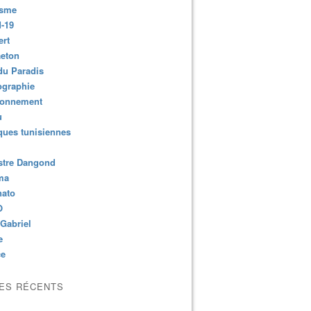
isme
-19
ert
aeton
du Paradis
ographie
ronnement
u
ues tunisiennes
stre Dangond
ma
nato
O
Gabriel
e
ce
LES RÉCENTS