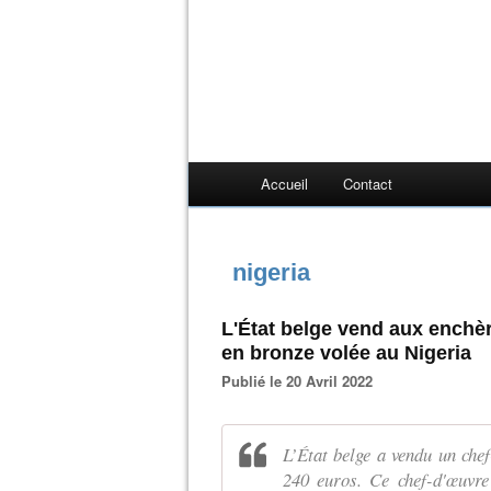
Accueil
Contact
nigeria
L'État belge vend aux enchèr
en bronze volée au Nigeria
Publié le 20 Avril 2022
L’État belge a vendu un chef
240 euros. Ce chef-d'œuvre