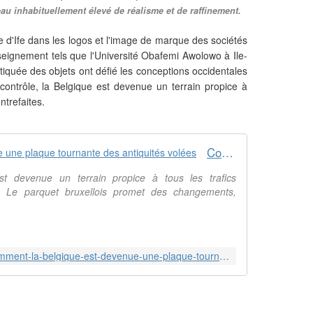
eau inhabituellement élevé de réalisme et de raffinement.
ête d'Ife dans les logos et l'image de marque des sociétés
seignement tels que l'Université Obafemi Awolowo à Ile-
istiquée des objets ont défié les conceptions occidentales
 contrôle, la Belgique est devenue un terrain propice à
ntrefaites.
Comment la Belgique est devenue une plaque tournante des antiquités volées
st devenue un terrain propice à tous les trafics
es. Le parquet bruxellois promet des changements,
https://fr.metrotime.be/belgique/comment-la-belgique-est-devenue-une-plaque-tournante-des-antiquites-volees