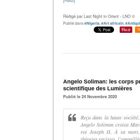
[Haut]
Rédigé par
Last Night in Orient - LNO ©
Publié dans
#Nigeria
,
#Art africain
,
#Antiqu
R
Angelo Soliman: les corps pr
scientifique des Lumières
Publié le 24 Novembre 2020
Reçu dans la haute société
Angelo Soliman croisa Marie
roi Joseph II. À sa mort, 
théories racistes, l’empaillè