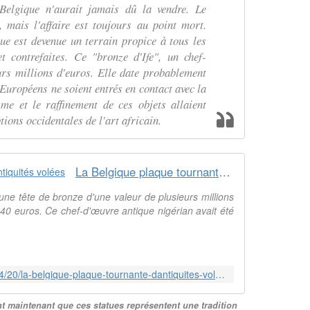
Belgique n'aurait jamais dû la vendre. Le
, mais l'affaire est toujours au point mort.
ue est devenue un terrain propice à tous les
et contrefaites. Ce "bronze d'Ife", un chef-
urs millions d'euros. Elle date probablement
 Européens ne soient entrés en contact avec la
sme et le raffinement de ces objets allaient
tions occidentales de l'art africain.
La Belgique plaque tournante d'antiquités volées
ne tête de bronze d'une valeur de plusieurs millions
40 euros. Ce chef-d'œuvre antique nigérian avait été
https://www.vrt.be/vrtnws/fr/2022/04/20/la-belgique-plaque-tournante-dantiquites-volees/
t maintenant que ces statues représentent une tradition