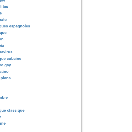
lités
e
nato
ques espagnoles
ique
ion
ia
navirus
que cubaine
re gay
atino
 plans
mbie
que classique
c
sme