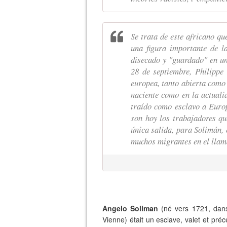
Se trata de este africano que
una figura importante de la
disecado y "guardado" en un
28 de septiembre, Philippe
europea, tanto abierta como 
naciente como en la actuali
traído como esclavo a Europa
son hoy los trabajadores qu
única salida, para Solimán, 
muchos migrantes en el llama
Angelo Soliman
(né vers 1721, dans
Vienne) était un esclave, valet et pré